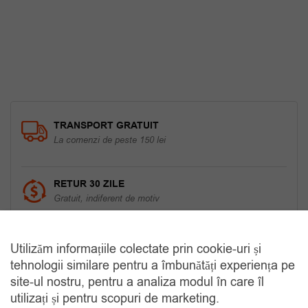
70.00 lei.
TRANSPORT GRATUIT
La comenzi de peste 150 lei
RETUR 30 ZILE
Gratuit, indiferent de motiv
COMANDA TELEFONIC
Utilizăm informațiile colectate prin cookie-uri și
Tel. 0770420114
tehnologii similare pentru a îmbunătăți experiența pe
site-ul nostru, pentru a analiza modul în care îl
utilizați și pentru scopuri de marketing.