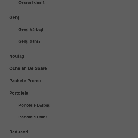
Ceasuri damă
Genți
Genți bărbați
Genți damă
Noutăți
Ochelari De Soare
Pachete Promo
Portofele
Portofele Bărbați
Portofele Damă
Reduceri