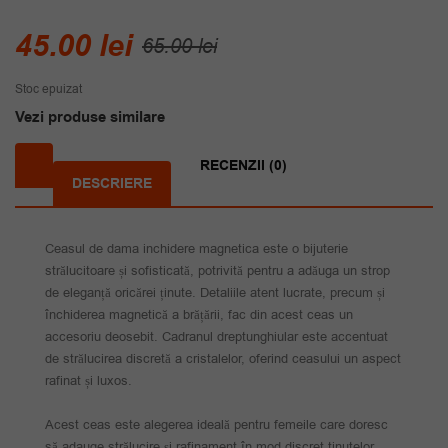
Prețul
Prețul
45.00
lei
65.00
lei
inițial
curent
Stoc epuizat
a
este:
Vezi produse similare
fost:
45.00 lei.
65.00 lei.
RECENZII (0)
DESCRIERE
Ceasul de dama inchidere magnetica este o bijuterie
strălucitoare și sofisticată, potrivită pentru a adăuga un strop
de eleganță oricărei ținute. Detaliile atent lucrate, precum și
închiderea magnetică a brățării, fac din acest ceas un
accesoriu deosebit. Cadranul dreptunghiular este accentuat
de strălucirea discretă a cristalelor, oferind ceasului un aspect
rafinat și luxos.
Acest ceas este alegerea ideală pentru femeile care doresc
să adauge strălucire și rafinament în mod discret tinutelor.