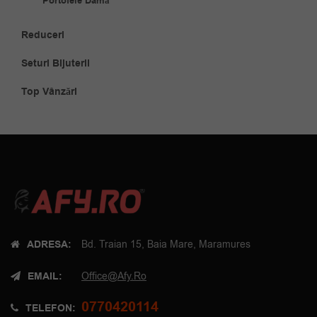
Portofele Damă
Reduceri
Seturi Bijuterii
Top Vânzări
ADRESA:
Bd. Traian 15, Baia Mare, Maramures
EMAIL:
Office@afy.ro
0770420114
TELEFON: