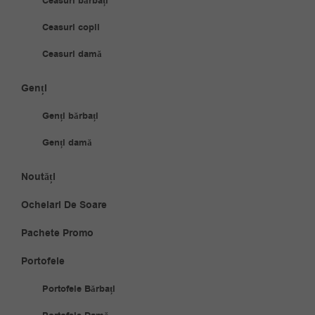
Ceasuri bărbați
Ceasuri copii
Ceasuri damă
Genți
Genți bărbați
Genți damă
Noutăți
Ochelari De Soare
Pachete Promo
Portofele
Portofele Bărbați