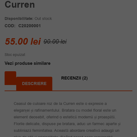
Curren
Disponibilitate:
Out stock
COD:
C20200001
Prețul
Prețul
55.00
lei
90.00
lei
inițial
curent
Stoc epuizat
a
este:
Vezi produse similare
fost:
55.00 lei.
90.00 lei.
RECENZII (2)
DESCRIERE
Ceasul de culoare roz de la Curren este o expresie a
eleganței și rafinamentului. Bratara cu model floral este un
element deosebit, oferind o estetică modernă și proaspătă.
Florile delicate, dispuse pe bratara, aduc un farmec aparte și
subliniază feminitatea. Această abordare creativă adaugă un