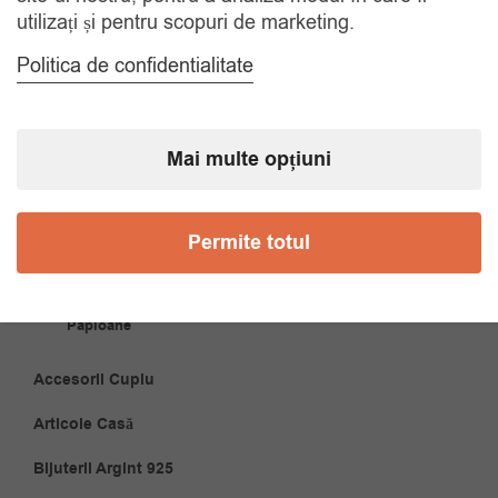
utilizați și pentru scopuri de marketing.
Politica de confidentialitate
CATEGORII
Accesorii Bărbăți
Mai multe opțiuni
Brățări
Permite totul
Coliere
Cravate
Papioane
Accesorii Cuplu
Articole Casă
Bijuterii Argint 925