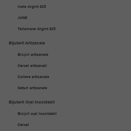
Inele Argint 925
JUNE
Talismane Argint 925
Bijuterii Artizanale
Brățări artizanale
Cercei artizanali
Coliere artizanale
Seturi artizanale
Bijuterii Oțel Inoxidabil
Brățări oțel inoxidabil
Cercei