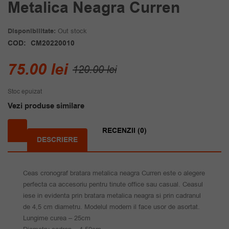
Metalica Neagra Curren
Disponibilitate:
Out stock
COD:
CM20220010
Prețul
Prețul
75.00
lei
120.00
lei
inițial
curent
Stoc epuizat
a
este:
Vezi produse similare
fost:
75.00 lei.
120.00 lei.
RECENZII (0)
DESCRIERE
Ceas cronograf bratara metalica neagra Curren este o alegere
perfecta ca accesoriu pentru tinute office sau casual. Ceasul
iese in evidenta prin bratara metalica neagra si prin cadranul
de 4,5 cm diametru. Modelul modern il face usor de asortat.
Lungime curea – 25cm