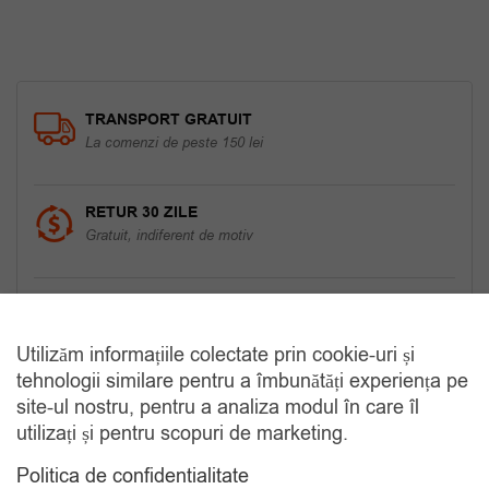
TRANSPORT GRATUIT
La comenzi de peste 150 lei
RETUR 30 ZILE
Gratuit, indiferent de motiv
COMANDA TELEFONIC
Tel. 0770420114
Utilizăm informațiile colectate prin cookie-uri și
tehnologii similare pentru a îmbunătăți experiența pe
site-ul nostru, pentru a analiza modul în care îl
CATEGORII
utilizați și pentru scopuri de marketing.
Politica de confidentialitate
Accesorii Bărbăți