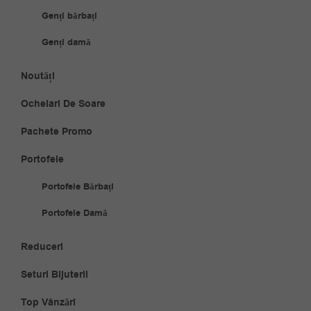
Genți bărbați
Genți damă
Noutăți
Ochelari De Soare
Pachete Promo
Portofele
Portofele Bărbați
Portofele Damă
Reduceri
Seturi Bijuterii
Top Vânzări