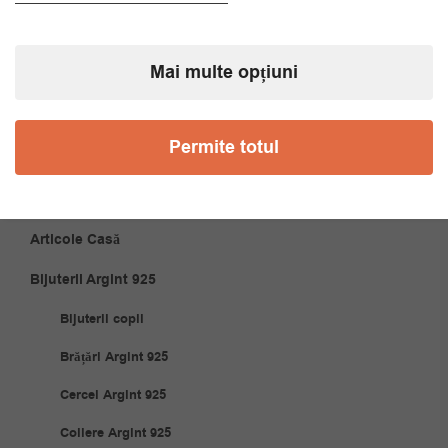
Brățări
Mai multe opțiuni
Coliere
Cravate
Permite totul
Papioane
Accesorii Cuplu
Articole Casă
Bijuterii Argint 925
Bijuterii copii
Brățări Argint 925
Cercei Argint 925
Coliere Argint 925