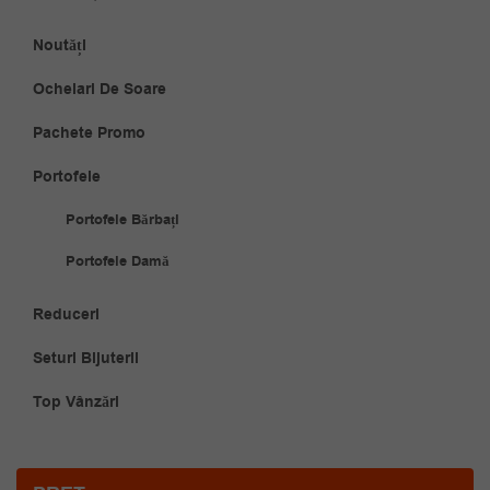
Noutăți
Ochelari De Soare
Pachete Promo
Portofele
Portofele Bărbați
Portofele Damă
Reduceri
Seturi Bijuterii
Top Vânzări