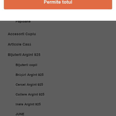
Permite totul
Coliere
Cravate
Papioane
Accesorii Cuplu
Articole Casă
Bijuterii Argint 925
Bijuterii copii
Brățări Argint 925
Cercei Argint 925
Coliere Argint 925
Inele Argint 925
JUNE