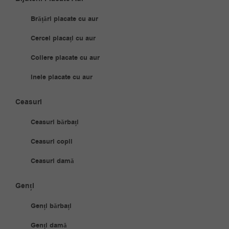
Brățări placate cu aur
Cercei placați cu aur
Coliere placate cu aur
Inele placate cu aur
Ceasuri
Ceasuri bărbați
Ceasuri copii
Ceasuri damă
Genți
Genți bărbați
Genți damă