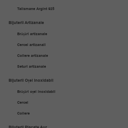
Talismane Argint 925
Bijuterii Artizanale
Brățări artizanale
Cercei artizanali
Coliere artizanale
Seturi artizanale
Bijuterii Oțel Inoxidabil
Brățări oțel inoxidabil
Cercei
Coliere
Bijuterii Placate Aur