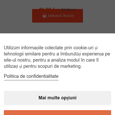
Prețul
Prețul
49.00
lei
70.00
lei
inițial
curent
ADAUGĂ ÎN COȘ
a
este:
fost:
49.00 lei.
70.00 lei.
Sorteaza dupa Data
Arata
24
Utilizăm informațiile colectate prin cookie-uri și
tehnologii similare pentru a îmbunătăți experiența pe
site-ul nostru, pentru a analiza modul în care îl
utilizați și pentru scopuri de marketing.
Politica de confidentialitate
CATEGORII
Accesorii Bărbăți
Mai multe opțiuni
Brățări