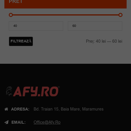
PRET
Preț
Preț
mini
maxi
FILTREAZĂ
Preț:
40 lei
—
60 lei
ADRESA:
Bd. Traian 15, Baia Mare, Maramures
EMAIL:
Office@afy.ro