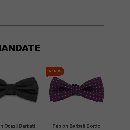
ANDATE
REDUS
REDUS
n Ocazii Barbati
Papion Barbati Bordo
Brata