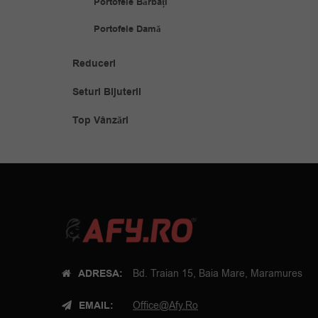
Portofele Bărbați
Portofele Damă
Reduceri
Seturi Bijuterii
Top Vânzări
ADRESA:
Bd. Traian 15, Baia Mare, Maramures
EMAIL:
Office@afy.ro