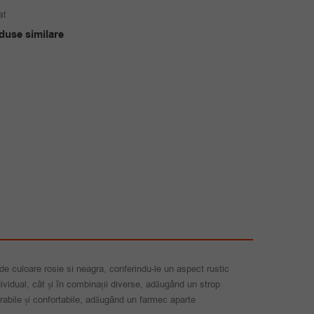
inițial
curent
at
a
este:
duse similare
fost:
35.00 lei.
70.00 lei.
 de culoare rosie si neagra, conferindu-le un aspect rustic
ndividual, cât și în combinații diverse, adăugând un strop
 durabile și confortabile, adăugând un farmec aparte