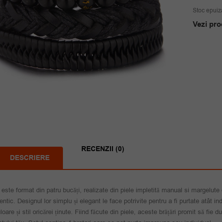
Stoc epuiz
Vezi pro
RECENZII (0)
DESCRIERE
 este format din patru bucăți, realizate din piele impletită manual si margelute
tentic. Designul lor simplu și elegant le face potrivite pentru a fi purtate atât i
loare și stil oricărei ținute. Fiind făcute din piele, aceste brățări promit să fie