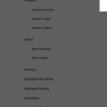
Ceasuri
Ceasuri bărbați
Ceasuri copii
Ceasuri damă
Genți
Genți bărbați
Genți damă
Noutăți
Ochelari De Soare
Pachete Promo
Portofele