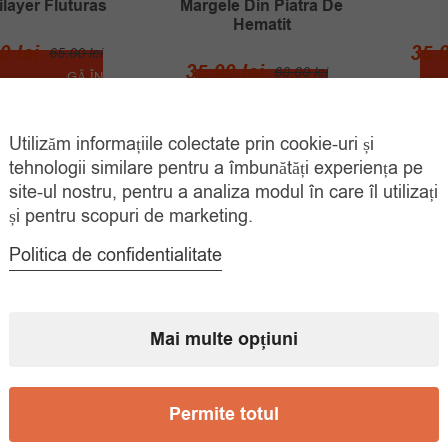
ilayer Fluturas
Margele Din Piatra De
Hematit
Prețul
Prețul
00
lei
35.
65.00
lei
Prețul
Prețul
35.00
lei
60.00
lei
inițial
curent
ADAUGĂ ÎN
COȘ
inițial
curent
ADAUGĂ ÎN
a
este:
COȘ
a
este:
fost:
35.00 lei.
Utilizăm informațiile colectate prin cookie-uri și
fost:
35.00 lei.
65.00 lei.
tehnologii similare pentru a îmbunătăți experiența pe
60.00 lei.
site-ul nostru, pentru a analiza modul în care îl utilizați
și pentru scopuri de marketing.
Politica de confidentialitate
Mai multe opțiuni
Permite totul