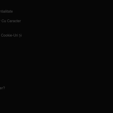
tialitate
r Cu Caracter
e Cookie-Uri Și
ler?