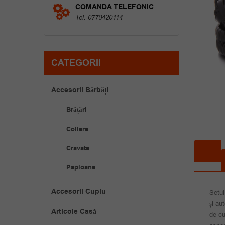
COMANDA TELEFONIC
Tel. 0770420114
CATEGORII
Accesorii Bărbăți
Brățări
Coliere
Cravate
Papioane
Accesorii Cuplu
Setul
și au
Articole Casă
de cu