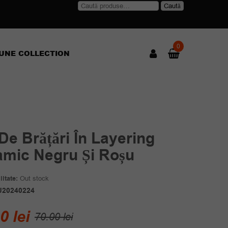
Caută
Caută
după:
0
UNE COLLECTION
De Brățări În Layering
amic Negru Și Roșu
itate:
Out stock
J20240224
Prețul
Prețul
00
lei
70.00
lei