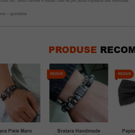
tului tău. Setul contine 4 bratari care se pot purta impreuna sau individual.
me – ajustabila
PRODUSE
RECOM
REDUS
REDUS
ara Piele Maro
Bratara Handmade
Papio