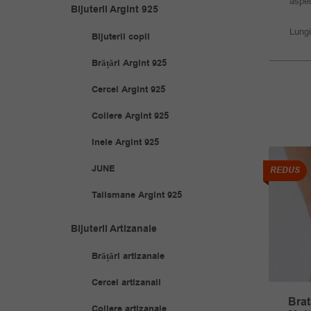
aspec
Bijuterii Argint 925
Lungi
Bijuterii copii
Brățări Argint 925
Cercei Argint 925
Coliere Argint 925
Inele Argint 925
JUNE
REDUS
REDUS
Talismane Argint 925
Bijuterii Artizanale
Brățări artizanale
Cercei artizanali
n Barbati Bordo
Brat
Bratara Neagra Silicon
Coliere artizanale