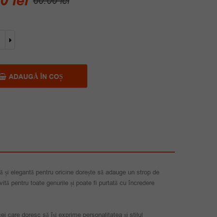
00
lei
60.00
lei
inițial
curent
a
este:
ate
fost:
45.00 lei.
a
x
60.00 lei.
a
ADAUGĂ ÎN COȘ
lă și elegantă pentru oricine dorește să adauge un strop de
ivită pentru toate genurile și poate fi purtată cu încredere
ei care doresc să își exprime personalitatea și stilul