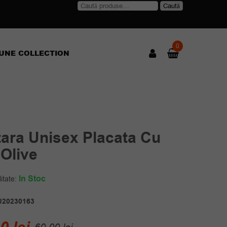
Caută
Caută
după:
0
UNE COLLECTION
tara Unisex Placata Cu
 Olive
In Stoc
itate:
J20230163
Prețul
Prețul