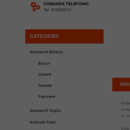
COMANDA TELEFONIC
Tel. 0770420114
CATEGORII
Accesorii Bărbăți
Brățări
Coliere
DES
Cravate
Papioane
Brata
străl
Accesorii Cuplu
în or
Articole Casă
Este 