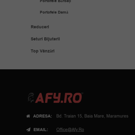
Portofele Bărbați
Portofele Damă
Reduceri
Seturi Bijuterii
Top Vânzări
ADRESA:
Bd. Traian 15, Baia Mare, Maramures
EMAIL:
Office@afy.ro