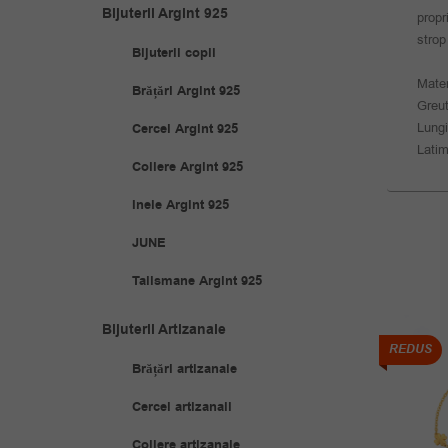
Bijuterii Argint 925
propr
strop 
Bijuterii copii
Mater
Brățări Argint 925
Greut
Lung
Cercei Argint 925
Lati
Coliere Argint 925
Inele Argint 925
JUNE
Talismane Argint 925
Bijuterii Artizanale
REDUS
REDUS
Brățări artizanale
Cercei artizanali
Coliere artizanale