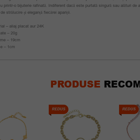
iu printr-o bijuterie rafinată. Indiferent dacă este purtată singură sau alături de
de strălucire și eleganță fiecărei apariții.
ial – aliaj placat aur 24K
ate – 20g
ime – 19cm
me – 1cm
PRODUSE
RECOM
REDUS
REDUS