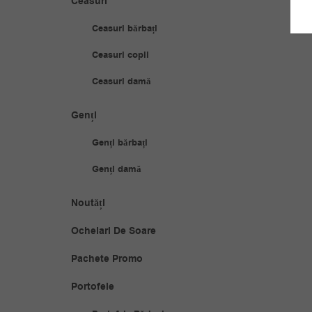
Ceasuri
Ceasuri bărbați
Ceasuri copii
Ceasuri damă
Genți
Genți bărbați
Genți damă
Noutăți
Ochelari De Soare
Pachete Promo
Portofele