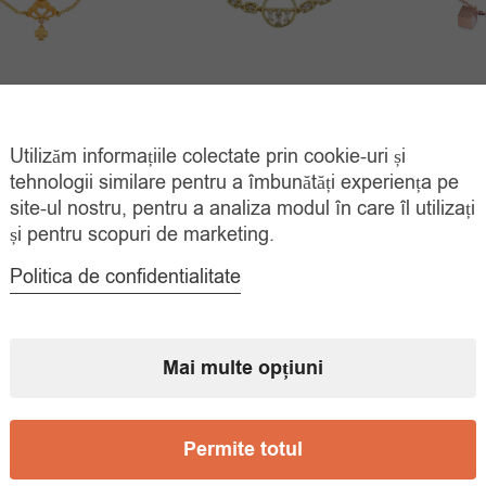
ara Placata Aur
Bratara Placata Aur
Bratara
ucky Clover
Shirley
Utilizăm informațiile colectate prin cookie-uri și
Prețul
Prețul
Prețul
Prețul
00
lei
45.00
lei
45.
65.00
lei
65.00
lei
tehnologii similare pentru a îmbunătăți experiența pe
inițial
curent
inițial
curent
ADAUGĂ ÎN
ADAUGĂ ÎN
site-ul nostru, pentru a analiza modul în care îl utilizați
COȘ
COȘ
a
este:
a
este:
și pentru scopuri de marketing.
fost:
45.00 lei.
fost:
45.00 lei.
Politica de confidentialitate
65.00 lei.
65.00 lei.
Mai multe opțiuni
Permite totul