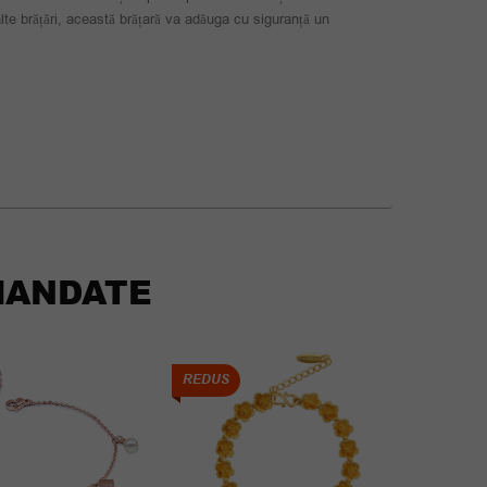
 alte brățări, această brățară va adăuga cu siguranță un
ANDATE
REDUS
REDUS