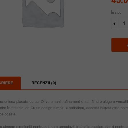
45.
În stoc
Cantit
Bratar
unise
placat
cu
aur
Olive
CRIERE
RECENZII (0)
ra unisex placata cu aur Olive emană rafinament și stil, fiind o alegere versati
ucire în ținutele lor. Cu un design simplu și sofisticat, această brățară este potr
ice ocazie.
o alegere excelentă pentru cei care apreciază bijuteriile clasice, dar și pentru c