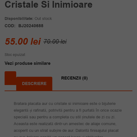
Cristale Si Inimioare
Disponibilitate:
Out stock
COD:
BJ20240688
Prețul
Prețul
55.00
lei
70.00
lei
inițial
curent
Stoc epuizat
a
este:
Vezi produse similare
fost:
55.00 lei.
70.00 lei.
RECENZII (0)
DESCRIERE
Bratara placata aur cu cristale si inimioare este o bijuterie
elegantă și rafinată, potrivită pentru a fi purtată în orice ocazie
specială sau pentru a completa cu stil ținutele de zi cu zi.
Aceasta este realizată dintr-un amestec de aliaje comune,
acoperit cu un strat subțire de aur. Datorită finisajului placat