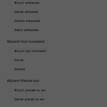
Brățări artizanale
Cercei artizanali
Coliere artizanale
Seturi artizanale
Bijuterii Oțel Inoxidabil
Brățări oțel inoxidabil
Cercei
Coliere
Bijuterii Placate Aur
Brățări placate cu aur
Cercei placați cu aur