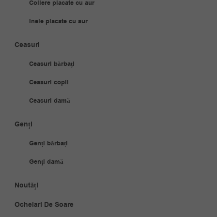
Coliere placate cu aur
Inele placate cu aur
Ceasuri
Ceasuri bărbați
Ceasuri copii
Ceasuri damă
Genți
Genți bărbați
Genți damă
Noutăți
Ochelari De Soare