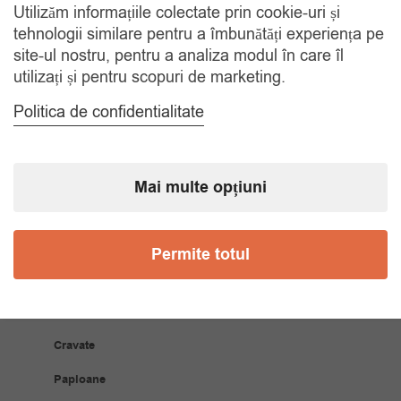
Utilizăm informațiile colectate prin cookie-uri și
RETUR 30 ZILE
tehnologii similare pentru a îmbunătăți experiența pe
Gratuit, indiferent de motiv
site-ul nostru, pentru a analiza modul în care îl
utilizați și pentru scopuri de marketing.
COMANDA TELEFONIC
Politica de confidentialitate
Tel. 0770420114
Mai multe opțiuni
CATEGORII
Accesorii Bărbăți
Permite totul
Brățări
Coliere
Cravate
Papioane