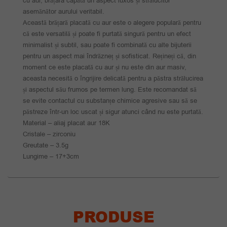
cu aur, brățara capătă un aspect luxos și strălucitor
asemănător aurului veritabil.
Această brățară placată cu aur este o alegere populară pentru
că este versatilă și poate fi purtată singură pentru un efect
minimalist și subtil, sau poate fi combinată cu alte bijuterii
pentru un aspect mai îndrăzneț și sofisticat. Rețineți că, din
moment ce este placată cu aur și nu este din aur masiv,
aceasta necesită o îngrijire delicată pentru a păstra strălucirea
și aspectul său frumos pe termen lung. Este recomandat să
se evite contactul cu substanțe chimice agresive sau să se
păstreze într-un loc uscat și sigur atunci când nu este purtată.
Material – aliaj placat aur 18K
Cristale – zirconiu
Greutate – 3.5g
Lungime – 17+3cm
PRODUSE