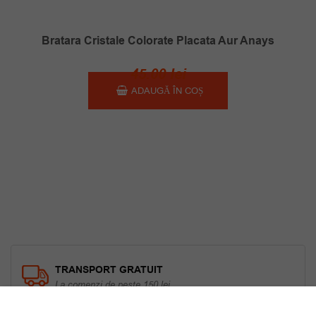
Bratara Cristale Colorate Placata Aur Anays
45.00
lei
ADAUGĂ ÎN COȘ
TRANSPORT GRATUIT
La comenzi de peste 150 lei