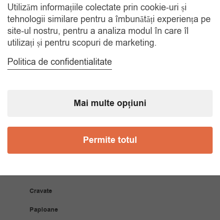
Utilizăm informațiile colectate prin cookie-uri și
RETUR 30 ZILE
tehnologii similare pentru a îmbunătăți experiența pe
Gratuit, indiferent de motiv
site-ul nostru, pentru a analiza modul în care îl
utilizați și pentru scopuri de marketing.
COMANDA TELEFONIC
Politica de confidentialitate
Tel. 0770420114
Mai multe opțiuni
CATEGORII
Accesorii Bărbăți
Permite totul
Brățări
Coliere
Cravate
Papioane