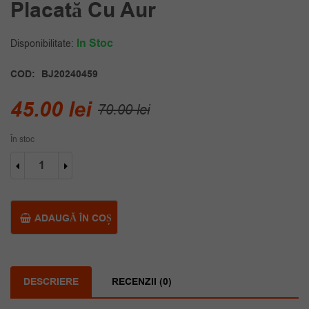
Placată Cu Aur
In Stoc
Disponibilitate:
COD:
BJ20240459
Prețul
Prețul
45.00
lei
70.00
lei
inițial
curent
În stoc
a
este:
Cantitate
fost:
45.00 lei.
Brățară
groasă
70.00 lei.
de
lux
ADAUGĂ ÎN COȘ
placată
cu
aur
DESCRIERE
RECENZII (0)