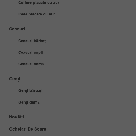
Coliere placate cu aur
Inele placate cu aur
Ceasuri
Ceasuri bărbați
Ceasuri copii
Ceasuri damă
Genți
Genți bărbați
Genți damă
Noutăți
Ochelari De Soare