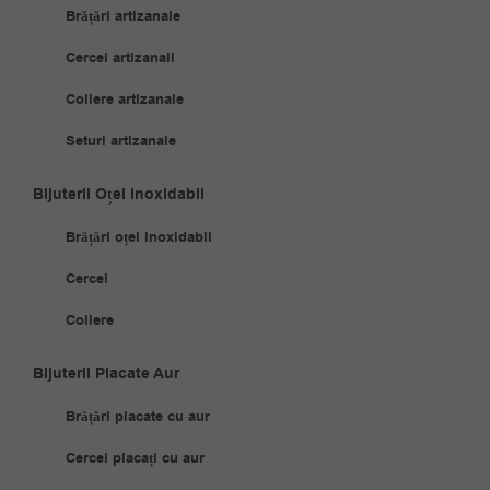
Brățări artizanale
Cercei artizanali
Coliere artizanale
Seturi artizanale
Bijuterii Oțel Inoxidabil
Brățări oțel inoxidabil
Cercei
Coliere
Bijuterii Placate Aur
Brățări placate cu aur
Cercei placați cu aur