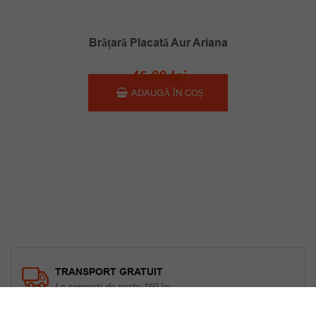
Brățară Placată Aur Ariana
45.00
lei
ADAUGĂ ÎN COȘ
TRANSPORT GRATUIT
La comenzi de peste 150 lei