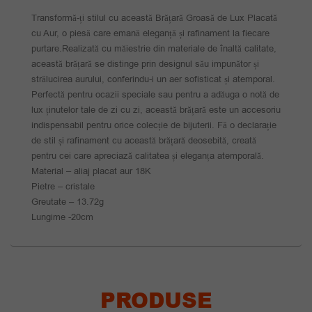
Transformă-ți stilul cu această Brățară Groasă de Lux Placată
cu Aur, o piesă care emană eleganță și rafinament la fiecare
purtare.Realizată cu măiestrie din materiale de înaltă calitate,
această brățară se distinge prin designul său impunător și
strălucirea aurului, conferindu-i un aer sofisticat și atemporal.
Perfectă pentru ocazii speciale sau pentru a adăuga o notă de
lux ținutelor tale de zi cu zi, această brățară este un accesoriu
indispensabil pentru orice colecție de bijuterii. Fă o declarație
de stil și rafinament cu această brățară deosebită, creată
pentru cei care apreciază calitatea și eleganța atemporală.
Material – aliaj placat aur 18K
Pietre – cristale
Greutate – 13.72g
Lungime -20cm
PRODUSE