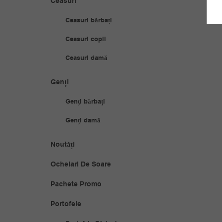
Ceasuri
Ceasuri bărbați
Ceasuri copii
Ceasuri damă
Genți
Genți bărbați
Genți damă
Noutăți
Ochelari De Soare
Pachete Promo
Portofele