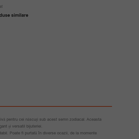
inițial
curent
at
a
este:
duse similare
fost:
39.00 lei.
55.00 lei.
ativă pentru cei născuți sub acest semn zodiacal. Aceasta
t și versatil bijuteriei.
dabil. Poate fi purtată în diverse ocazii, de la momente