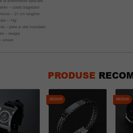
l la evenimente speciale.
ntiv – zodia Sagetator
nsiuni – 21 cm lungime
ate – 14g
ial – piele si otel inoxidabil
re – neagra
– unisex
PRODUSE
RECOM
REDUS
REDUS