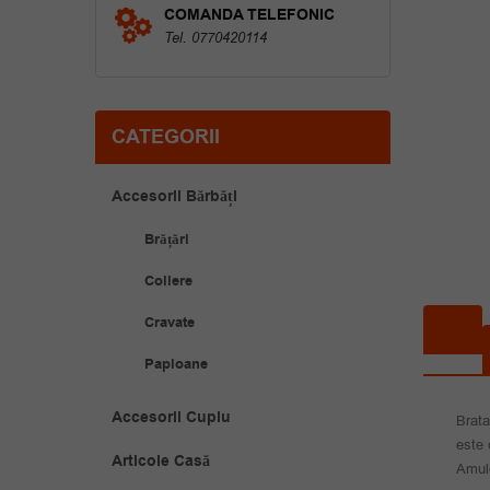
COMANDA TELEFONIC
Tel. 0770420114
CATEGORII
Accesorii Bărbăți
Brățări
Coliere
Cravate
Papioane
Accesorii Cuplu
Brata
este 
Articole Casă
Amule