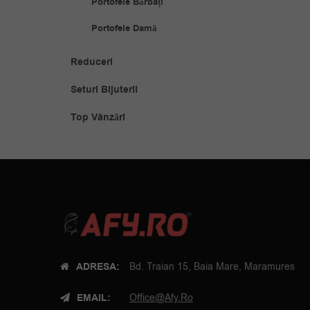
Portofele Bărbați
Portofele Damă
Reduceri
Seturi Bijuterii
Top Vânzări
ADRESA:
Bd. Traian 15, Baia Mare, Maramures
EMAIL:
Office@afy.ro