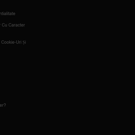
tialitate
r Cu Caracter
e Cookie-Uri Și
ler?