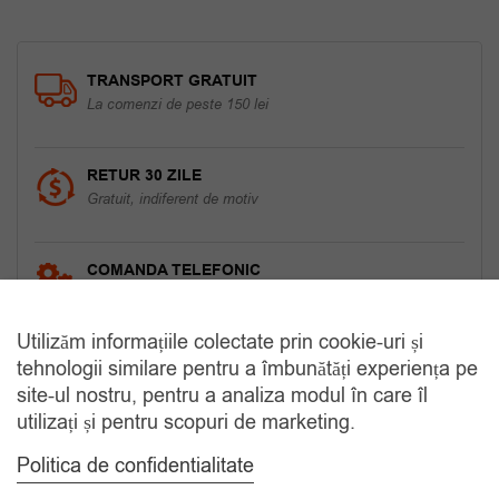
TRANSPORT GRATUIT
La comenzi de peste 150 lei
RETUR 30 ZILE
Gratuit, indiferent de motiv
COMANDA TELEFONIC
Tel. 0770420114
Utilizăm informațiile colectate prin cookie-uri și
tehnologii similare pentru a îmbunătăți experiența pe
CATEGORII
site-ul nostru, pentru a analiza modul în care îl
utilizați și pentru scopuri de marketing.
Accesorii Bărbăți
Politica de confidentialitate
Brățări