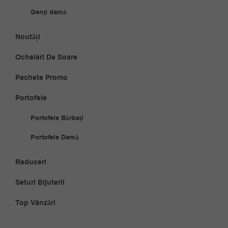
Genți damă
Noutăți
Ochelari De Soare
Pachete Promo
Portofele
Portofele Bărbați
Portofele Damă
Reduceri
Seturi Bijuterii
Top Vânzări