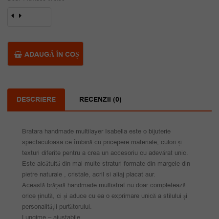
a
este:
Cantitate
fost:
39.00 lei.
Bratara
handmade
55.00 lei.
multilayer
Isabella
ADAUGĂ ÎN COȘ
DESCRIERE
RECENZII (0)
Bratara handmade multilayer Isabella este o bijuterie
spectaculoasa ce îmbină cu pricepere materiale, culori și
texturi diferite pentru a crea un accesoriu cu adevărat unic.
Este alcătuită din mai multe straturi formate din margele din
pietre naturale , cristale, acril si aliaj placat aur.
Această brățară handmade multistrat nu doar completează
orice ținută, ci și aduce cu ea o exprimare unică a stilului și
personalității purtătorului.
Lungime – ajustabile