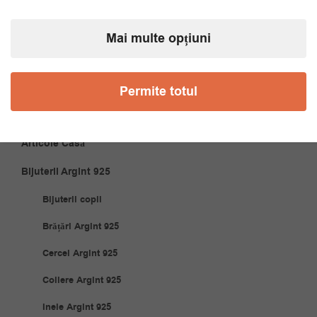
Coliere
Mai multe opțiuni
Cravate
Papioane
Permite totul
Accesorii Cuplu
Articole Casă
Bijuterii Argint 925
Bijuterii copii
Brățări Argint 925
Cercei Argint 925
Coliere Argint 925
Inele Argint 925