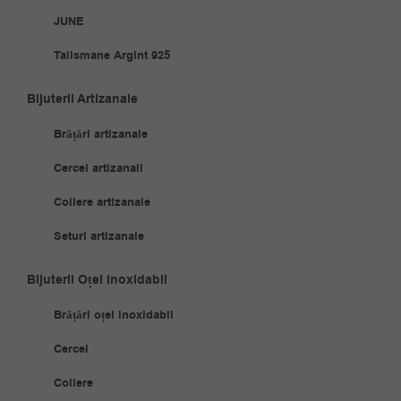
JUNE
Talismane Argint 925
Bijuterii Artizanale
Brățări artizanale
Cercei artizanali
Coliere artizanale
Seturi artizanale
Bijuterii Oțel Inoxidabil
Brățări oțel inoxidabil
Cercei
Coliere