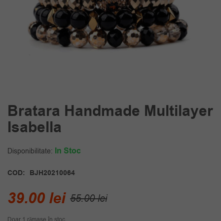
Bratara Handmade Multilayer
Isabella
In Stoc
Disponibilitate:
COD:
BJH20210064
Prețul
Prețul
39.00
lei
55.00
lei
inițial
curent
Doar 1 rămase în stoc