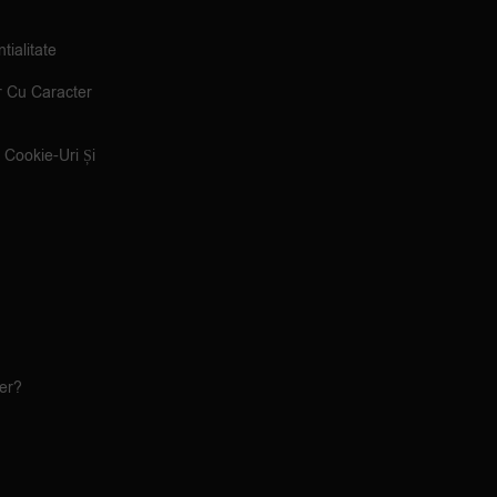
tialitate
r Cu Caracter
e Cookie-Uri Și
ler?