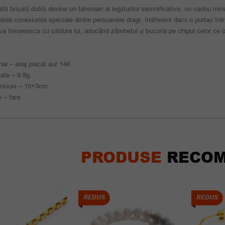
tă brățară dublă devine un talisman al legăturilor semnificative, un cadou minu
lida conexiunile speciale dintre persoanele dragi. Indiferent dacă o purtați înt
va însoțeasca cu căldura lui, aducând zâmbetul și bucuria pe chipul celor ce o
ial – aliaj placat aur 14K
ate – 9.8g
nsiuni – 15+3cm
e – fara
PRODUSE
RECOM
REDUS
REDUS