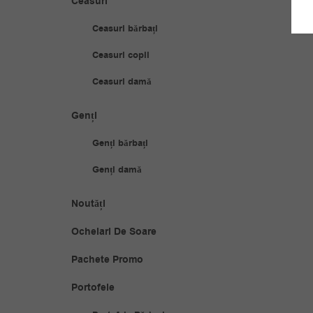
Ceasuri
Ceasuri bărbați
Ceasuri copii
Ceasuri damă
Genți
Genți bărbați
Genți damă
Noutăți
Ochelari De Soare
Pachete Promo
Portofele