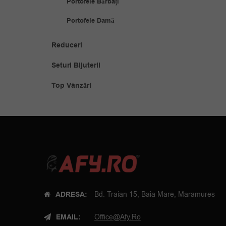
Portofele Bărbați
Portofele Damă
Reduceri
Seturi Bijuterii
Top Vânzări
ADRESA:
Bd. Traian 15, Baia Mare, Maramures
EMAIL:
Office@afy.ro