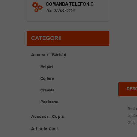
COMANDA TELEFONIC
Tel. 0770420114
CATEGORII
Accesorii Bărbăți
Brățări
Coliere
DES
Cravate
Papioane
Brata
bijut
Accesorii Cuplu
grijă
Articole Casă