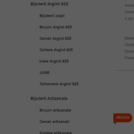
Bijuterii Argint 925
Aceas
conso
Bijuterii copii
o sa 
Brățări Argint 925
Mater
Cercei Argint 925
Greut
Coliere Argint 925
Dime
Pietr
Inele Argint 925
JUNE
Talismane Argint 925
Bijuterii Artizanale
Brățări artizanale
REDUS
REDUS
Cercei artizanali
Coliere artizanale