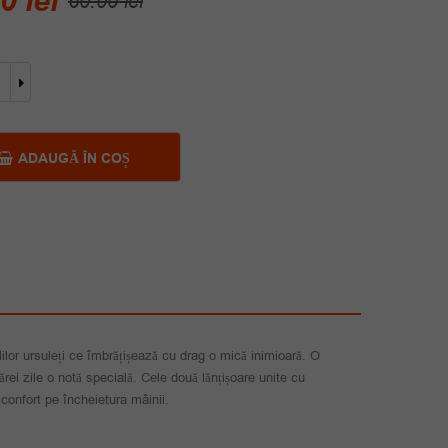
00
lei
60.00
lei
inițial
curent
a
este:
ate
fost:
45.00 lei.
a
60.00 lei.
a
ADAUGĂ ÎN COȘ
t
ilor ursuleți ce îmbrățișează cu drag o mică inimioară. O
cărei zile o notă specială. Cele două lănțișoare unite cu
 confort pe încheietura mâinii.