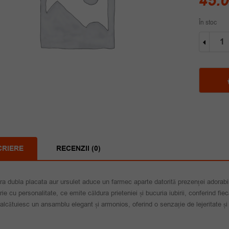
45.
În stoc
Cantit
Bratar
dubla
placat
aur
ursule
CRIERE
RECENZII (0)
ra dubla placata aur ursulet aduce un farmec aparte datorită prezenței adorabil
erie cu personalitate, ce emite căldura prieteniei și bucuria iubirii, conferind fie
, alcătuiesc un ansamblu elegant și armonios, oferind o senzație de lejeritate și