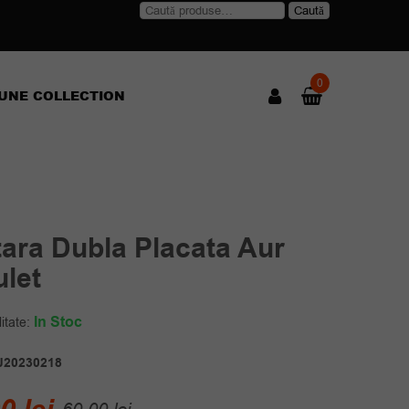
Caută
Caută
după:
0
UNE COLLECTION
tara Dubla Placata Aur
ulet
In Stoc
itate:
J20230218
Prețul
Prețul