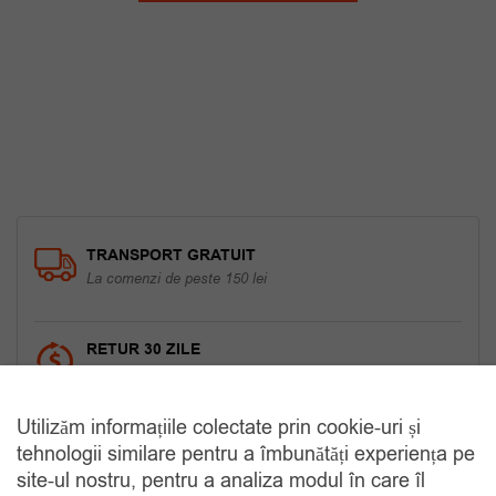
a
este:
fost:
35.00 lei.
90.00 lei.
TRANSPORT GRATUIT
La comenzi de peste 150 lei
RETUR 30 ZILE
Gratuit, indiferent de motiv
Utilizăm informațiile colectate prin cookie-uri și
COMANDA TELEFONIC
tehnologii similare pentru a îmbunătăți experiența pe
Tel. 0770420114
site-ul nostru, pentru a analiza modul în care îl