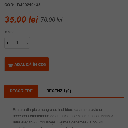
COD:
BJ20210138
Prețul
Prețul
35.00
lei
70.00
lei
inițial
curent
În stoc
a
este:
Cantitate
fost:
35.00 lei.
Bratara
din
70.00 lei.
piele
neagra
ADAUGĂ ÎN COȘ
inchidere
catarama
DESCRIERE
RECENZII (0)
Bratara din piele neagra cu inchidere catarama este un
accesoriu emblematic ce emană o combinație inconfundabilă
între eleganță și robustețe. Lățimea generoasă a brățării