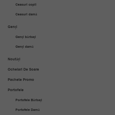
Ceasuri copii
Ceasuri damă
Genți
Genți bărbați
Genți damă
Noutăți
Ochelari De Soare
Pachete Promo
Portofele
Portofele Bărbați
Portofele Damă