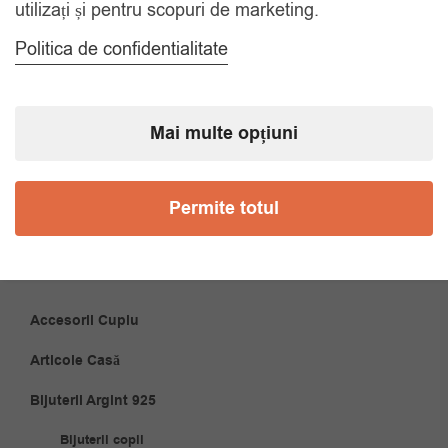
utilizați și pentru scopuri de marketing.
Politica de confidentialitate
CATEGORII
Accesorii Bărbăți
Mai multe opțiuni
Brățări
Coliere
Permite totul
Cravate
Papioane
Accesorii Cuplu
Articole Casă
Bijuterii Argint 925
Bijuterii copii