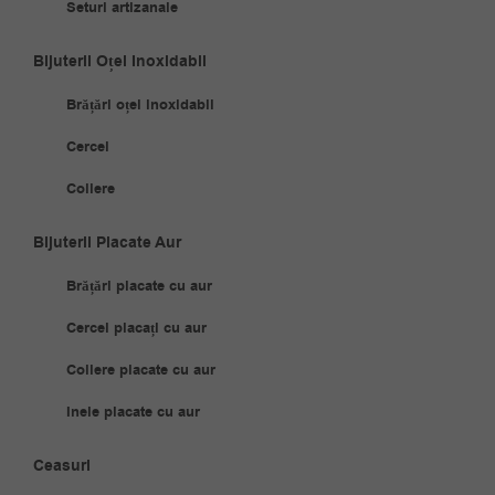
Seturi artizanale
Bijuterii Oțel Inoxidabil
Brățări oțel inoxidabil
Cercei
Coliere
Bijuterii Placate Aur
Brățări placate cu aur
Cercei placați cu aur
Coliere placate cu aur
Inele placate cu aur
Ceasuri