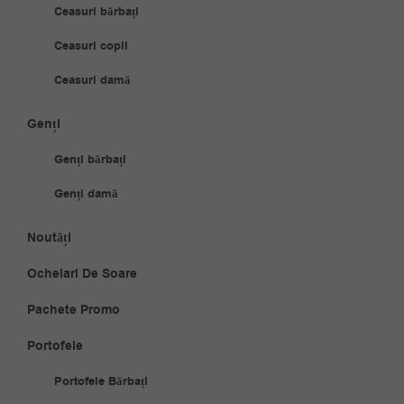
Ceasuri bărbați
Ceasuri copii
Ceasuri damă
Genți
Genți bărbați
Genți damă
Noutăți
Ochelari De Soare
Pachete Promo
Portofele
Portofele Bărbați