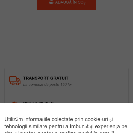
ADAUGĂ ÎN COȘ
TRANSPORT GRATUIT
La comenzi de peste 150 lei
RETUR 30 ZILE
Gratuit, indiferent de motiv
Utilizăm informațiile colectate prin cookie-uri și
tehnologii similare pentru a îmbunătăți experiența pe
COMANDA TELEFONIC