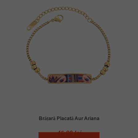
Brățară Placată Aur Ariana
45.00
lei