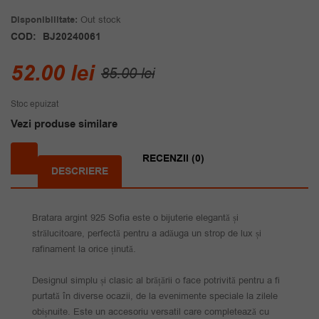
Disponibilitate:
Out stock
COD:
BJ20240061
Prețul
Prețul
52.00
lei
85.00
lei
inițial
curent
Stoc epuizat
a
este:
Vezi produse similare
fost:
52.00 lei.
85.00 lei.
RECENZII (0)
DESCRIERE
Bratara argint 925 Sofia este o bijuterie elegantă și
strălucitoare, perfectă pentru a adăuga un strop de lux și
rafinament la orice ținută.
Designul simplu și clasic al brățării o face potrivită pentru a fi
purtată în diverse ocazii, de la evenimente speciale la zilele
obișnuite. Este un accesoriu versatil care completează cu