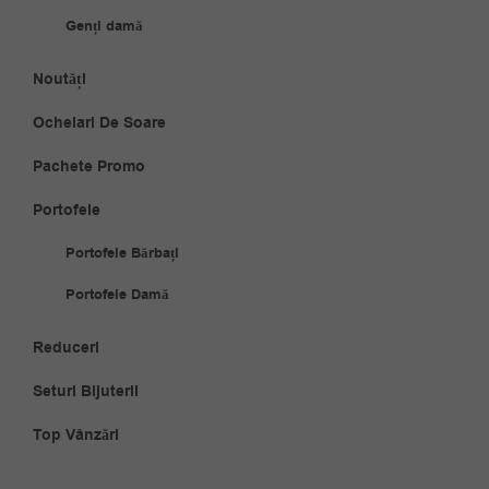
Genți damă
Noutăți
Ochelari De Soare
Pachete Promo
Portofele
Portofele Bărbați
Portofele Damă
Reduceri
Seturi Bijuterii
Top Vânzări