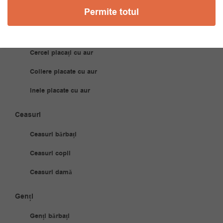
Permite totul
Bijuterii Placate Aur
Brățări placate cu aur
Cercei placați cu aur
Coliere placate cu aur
Inele placate cu aur
Ceasuri
Ceasuri bărbați
Ceasuri copii
Ceasuri damă
Genți
Genți bărbați