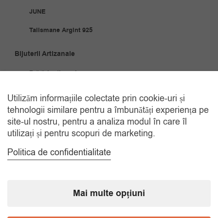
JUNE
Talismane Argint 925
Bijuterii Artizanale
Brățări artizanale
Cercei artizanali
Utilizăm informațiile colectate prin cookie-uri și
tehnologii similare pentru a îmbunătăți experiența pe
Coliere artizanale
site-ul nostru, pentru a analiza modul în care îl
Seturi artizanale
utilizați și pentru scopuri de marketing.
Politica de confidentialitate
Bijuterii Oțel Inoxidabil
Brățări oțel inoxidabil
Cercei
Mai multe opțiuni
Coliere