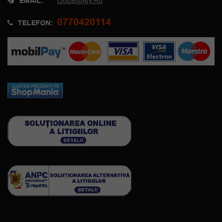
EMAIL:
Office@afy.ro
0770420114
TELEFON: