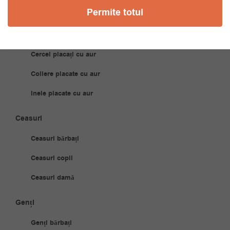
Permite totul
Bijuterii Placate Aur
Brățări placate cu aur
Cercei placați cu aur
Coliere placate cu aur
Inele placate cu aur
Ceasuri
Ceasuri bărbați
Ceasuri copii
Ceasuri damă
Genți
Genți bărbați