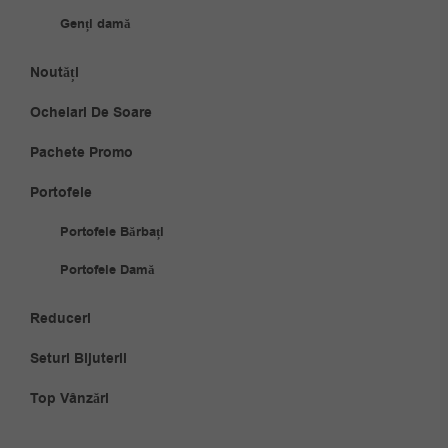
Genți damă
Noutăți
Ochelari De Soare
Pachete Promo
Portofele
Portofele Bărbați
Portofele Damă
Reduceri
Seturi Bijuterii
Top Vânzări