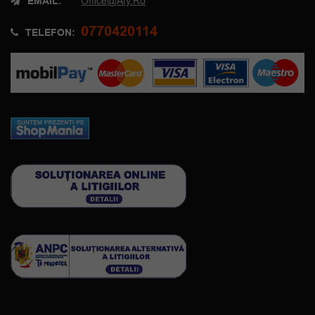
EMAIL:
Office@afy.ro
0770420114
TELEFON: