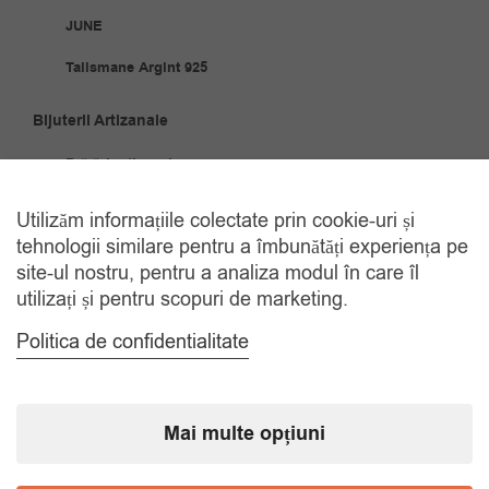
JUNE
Talismane Argint 925
Bijuterii Artizanale
Brățări artizanale
Cercei artizanali
Utilizăm informațiile colectate prin cookie-uri și
tehnologii similare pentru a îmbunătăți experiența pe
Coliere artizanale
site-ul nostru, pentru a analiza modul în care îl
Seturi artizanale
utilizați și pentru scopuri de marketing.
Politica de confidentialitate
Bijuterii Oțel Inoxidabil
Brățări oțel inoxidabil
Cercei
Mai multe opțiuni
Coliere