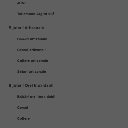
JUNE
Talismane Argint 925
Bijuterii Artizanale
Brățări artizanale
Cercei artizanali
Coliere artizanale
Seturi artizanale
Bijuterii Oțel Inoxidabil
Brățări oțel inoxidabil
Cercei
Coliere