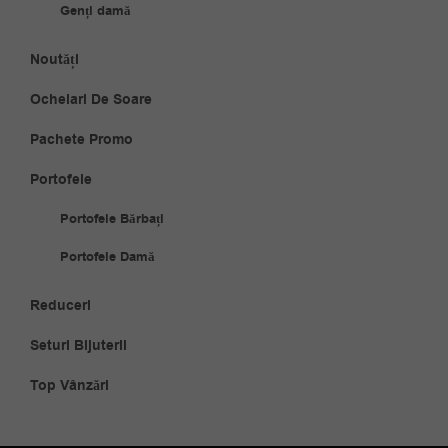
Genți damă
Noutăți
Ochelari De Soare
Pachete Promo
Portofele
Portofele Bărbați
Portofele Damă
Reduceri
Seturi Bijuterii
Top Vânzări