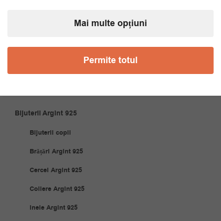
Coliere
Mai multe opțiuni
Cravate
Papioane
Permite totul
Accesorii Cuplu
Articole Casă
Bijuterii Argint 925
Bijuterii copii
Brățări Argint 925
Cercei Argint 925
Coliere Argint 925
Inele Argint 925