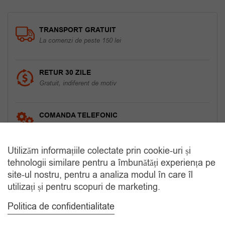
TRANSPORT GRATUIT
La comenzi de peste 150 lei
RETUR 30 ZILE
Gratuit, indiferent de motiv
COMANDA TELEFONIC
Tel. 0770420114
Utilizăm informațiile colectate prin cookie-uri și
tehnologii similare pentru a îmbunătăți experiența pe
CATEGORII
site-ul nostru, pentru a analiza modul în care îl
utilizați și pentru scopuri de marketing.
Accesorii Bărbăți
Politica de confidentialitate
Brățări