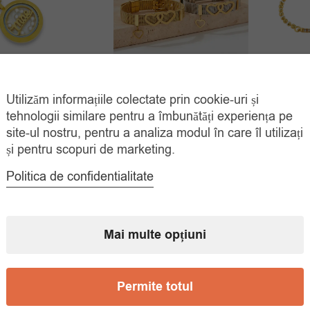
cat Aur Cercei Si
Utilizăm informațiile colectate prin cookie-uri și
Bratari Indragostiti
Brata
lier Perlute
Stainless Steel Hearts
tehnologii similare pentru a îmbunătăți experiența pe
site-ul nostru, pentru a analiza modul în care îl utilizați
75.00
lei
Prețul
Prețul
69.00
lei
45.
105.00
lei
și pentru scopuri de marketing.
ADAUGĂ ÎN
inițial
curent
ADAUGĂ ÎN
COȘ
COȘ
Politica de confidentialitate
a
este:
fost:
69.00 lei.
105.00 lei.
Mai multe opțiuni
Permite totul