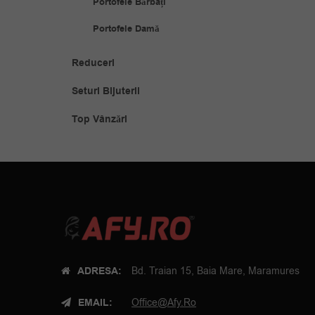
Portofele Bărbați
Portofele Damă
Reduceri
Seturi Bijuterii
Top Vânzări
ADRESA:
Bd. Traian 15, Baia Mare, Maramures
EMAIL:
Office@afy.ro