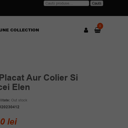
Caută
Caută
după:
0
UNE COLLECTION
Placat Aur Colier Si
cei Elen
itate:
Out stock
J20230412
00
lei