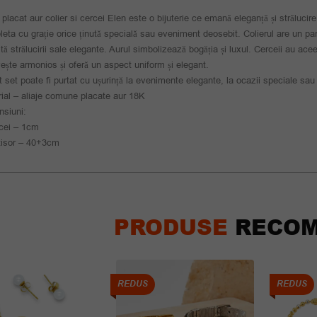
 placat aur colier si cercei Elen este o bijuterie ce emană eleganță și străluci
eta cu grație orice ținută specială sau eveniment deosebit. Colierul are un pan
ită strălucirii sale elegante. Aurul simbolizează bogăția și luxul. Cerceii au acee
vește armonios și oferă un aspect uniform și elegant.
 set poate fi purtat cu ușurință la evenimente elegante, la ocazii speciale sau 
ial – aliaje comune placate aur 18K
siuni:
cei – 1cm
tisor – 40+3cm
PRODUSE
RECOM
REDUS
REDUS