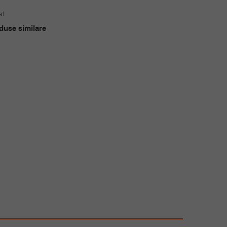
at
duse similare