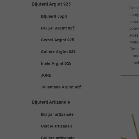
Bijuterii Argint 925
Setul
compl
Bijuterii copii
dator
Brățări Argint 925
potri
Acest
Cercei Argint 925
Mater
Dimen
Coliere Argint 925
– cer
– lan
Inele Argint 925
JUNE
Talismane Argint 925
Bijuterii Artizanale
Brățări artizanale
REDUS
Cercei artizanali
Coliere artizanale