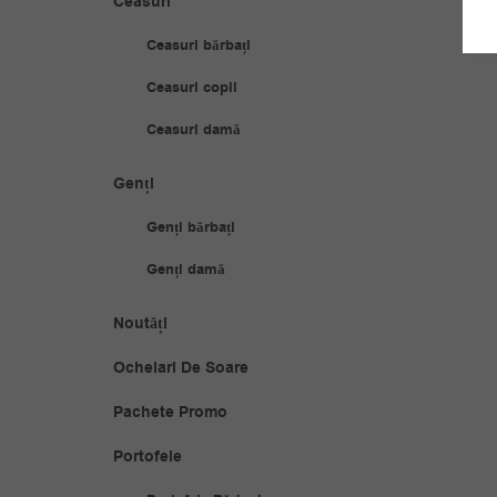
Ceasuri
Ceasuri bărbați
Ceasuri copii
Ceasuri damă
Genți
Genți bărbați
Genți damă
Noutăți
Ochelari De Soare
Pachete Promo
Portofele