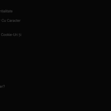
tialitate
r Cu Caracter
e Cookie-Uri Și
ler?