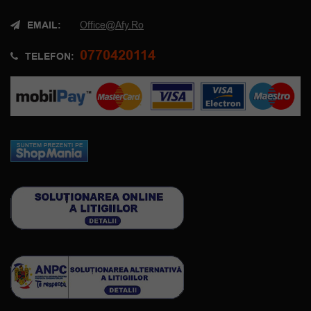
EMAIL:
Office@afy.ro
0770420114
TELEFON: