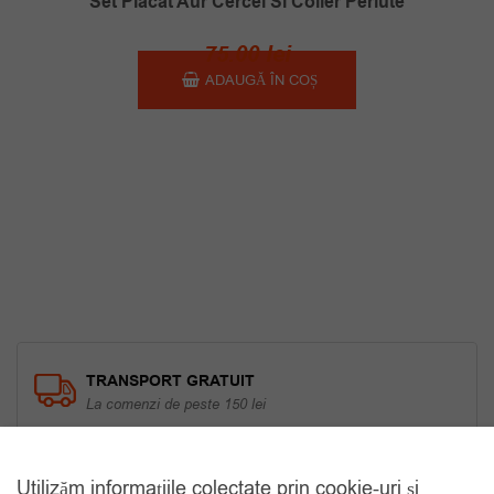
Set Placat Aur Cercei Si Colier Perlute
75.00
lei
ADAUGĂ ÎN COȘ
TRANSPORT GRATUIT
La comenzi de peste 150 lei
RETUR 30 ZILE
Utilizăm informațiile colectate prin cookie-uri și