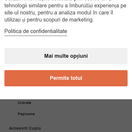
Gratuit, indiferent de motiv
tehnologii similare pentru a îmbunătăți experiența pe
site-ul nostru, pentru a analiza modul în care îl
utilizați și pentru scopuri de marketing.
COMANDA TELEFONIC
Tel. 0770420114
Politica de confidentialitate
CATEGORII
Mai multe opțiuni
Accesorii Bărbăți
Permite totul
Brățări
Coliere
Cravate
Papioane
Accesorii Cuplu