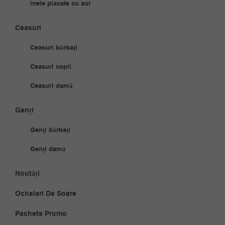
Inele placate cu aur
Ceasuri
Ceasuri bărbați
Ceasuri copii
Ceasuri damă
Genți
Genți bărbați
Genți damă
Noutăți
Ochelari De Soare
Pachete Promo