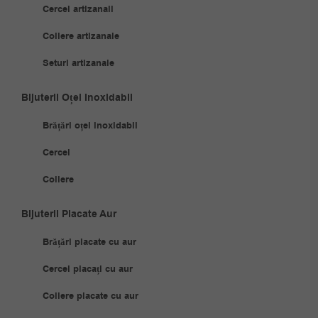
Cercei artizanali
Coliere artizanale
Seturi artizanale
Bijuterii Oțel Inoxidabil
Brățări oțel inoxidabil
Cercei
Coliere
Bijuterii Placate Aur
Brățări placate cu aur
Cercei placați cu aur
Coliere placate cu aur