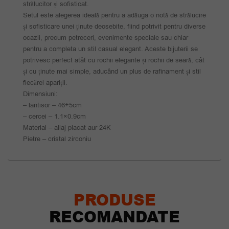
strălucitor și sofisticat.
Setul este alegerea ideală pentru a adăuga o notă de strălucire
și sofisticare unei ținute deosebite, fiind potrivit pentru diverse
ocazii, precum petreceri, evenimente speciale sau chiar
pentru a completa un stil casual elegant. Aceste bijuterii se
potrivesc perfect atât cu rochii elegante și rochii de seară, cât
și cu ținute mai simple, aducând un plus de rafinament și stil
fiecărei apariții.
Dimensiuni:
– lantisor – 46+5cm
– cercei – 1.1×0.9cm
Material – aliaj placat aur 24K
Pietre – cristal zirconiu
PRODUSE
RECOMANDATE