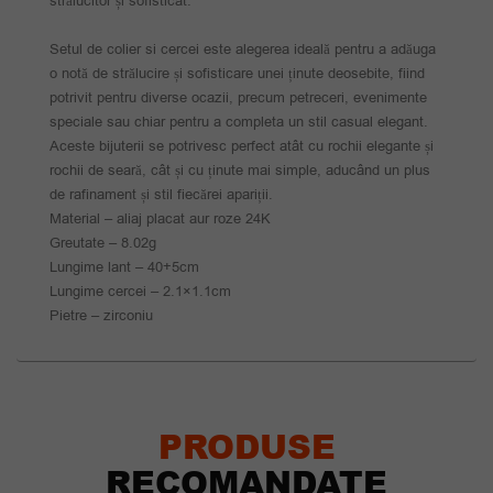
strălucitor și sofisticat.
Setul de colier si cercei este alegerea ideală pentru a adăuga
o notă de strălucire și sofisticare unei ținute deosebite, fiind
potrivit pentru diverse ocazii, precum petreceri, evenimente
speciale sau chiar pentru a completa un stil casual elegant.
Aceste bijuterii se potrivesc perfect atât cu rochii elegante și
rochii de seară, cât și cu ținute mai simple, aducând un plus
de rafinament și stil fiecărei apariții.
Material – aliaj placat aur roze 24K
Greutate – 8.02g
Lungime lant – 40+5cm
Lungime cercei – 2.1×1.1cm
Pietre – zirconiu
PRODUSE
RECOMANDATE