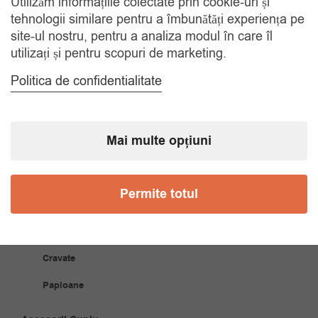
Utilizăm informațiile colectate prin cookie-uri și
Gratuit, indiferent de motiv
tehnologii similare pentru a îmbunătăți experiența pe
site-ul nostru, pentru a analiza modul în care îl
utilizați și pentru scopuri de marketing.
COMANDA TELEFONIC
Tel. 0770420114
Politica de confidentialitate
CATEGORII
Mai multe opțiuni
Accesorii Bărbăți
Permite totul
Brățări
Coliere
Cravate
Papioane