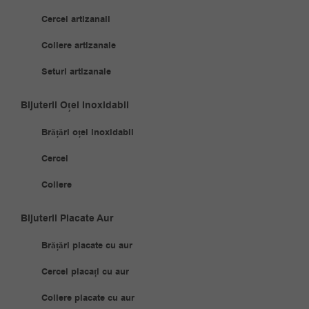
Cercei artizanali
Coliere artizanale
Seturi artizanale
Bijuterii Oțel Inoxidabil
Brățări oțel inoxidabil
Cercei
Coliere
Bijuterii Placate Aur
Brățări placate cu aur
Cercei placați cu aur
Coliere placate cu aur