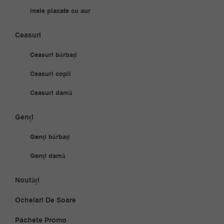
Inele placate cu aur
Ceasuri
Ceasuri bărbați
Ceasuri copii
Ceasuri damă
Genți
Genți bărbați
Genți damă
Noutăți
Ochelari De Soare
Pachete Promo