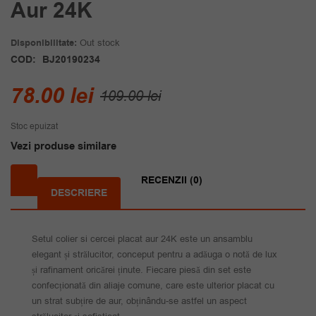
Aur 24K
Disponibilitate:
Out stock
COD:
BJ20190234
Prețul
Prețul
78.00
lei
109.00
lei
inițial
curent
Stoc epuizat
a
este:
Vezi produse similare
fost:
78.00 lei.
109.00 lei.
RECENZII (0)
DESCRIERE
Setul colier si cercei placat aur 24K este un ansamblu
elegant și strălucitor, conceput pentru a adăuga o notă de lux
și rafinament oricărei ținute. Fiecare piesă din set este
confecționată din aliaje comune, care este ulterior placat cu
un strat subțire de aur, obținându-se astfel un aspect