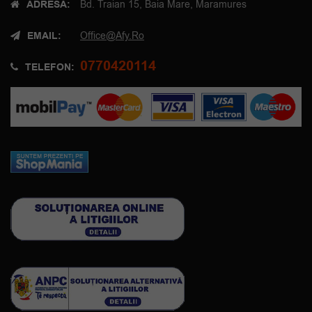
ADRESA:
Bd. Traian 15, Baia Mare, Maramures
EMAIL:
Office@afy.ro
0770420114
TELEFON: