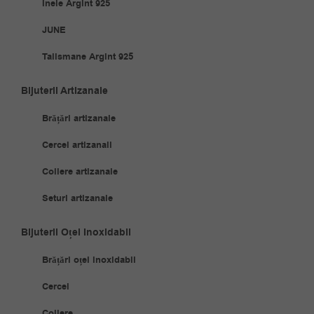
Inele Argint 925
JUNE
Talismane Argint 925
Bijuterii Artizanale
Brățări artizanale
Cercei artizanali
Coliere artizanale
Seturi artizanale
Bijuterii Oțel Inoxidabil
Brățări oțel inoxidabil
Cercei
Coliere