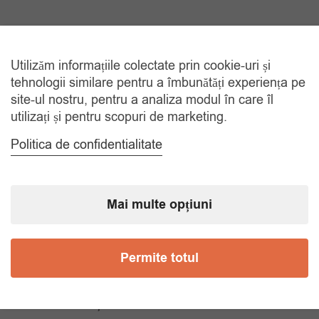
Utilizăm informațiile colectate prin cookie-uri și
TRANSPORT GRATUIT
La comenzi de peste 150 lei
tehnologii similare pentru a îmbunătăți experiența pe
site-ul nostru, pentru a analiza modul în care îl
utilizați și pentru scopuri de marketing.
RETUR 30 ZILE
Gratuit, indiferent de motiv
Politica de confidentialitate
COMANDA TELEFONIC
Tel. 0770420114
Mai multe opțiuni
Permite totul
CATEGORII
Accesorii Bărbăți