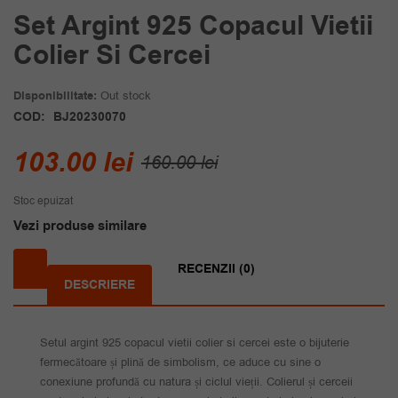
Set Argint 925 Copacul Vietii
Colier Si Cercei
Disponibilitate:
Out stock
COD:
BJ20230070
Prețul
Prețul
103.00
lei
160.00
lei
inițial
curent
Stoc epuizat
a
este:
Vezi produse similare
fost:
103.00 lei.
160.00 lei.
RECENZII (0)
DESCRIERE
Setul argint 925 copacul vietii colier si cercei este o bijuterie
fermecătoare și plină de simbolism, ce aduce cu sine o
conexiune profundă cu natura și ciclul vieții. Colierul și cerceii