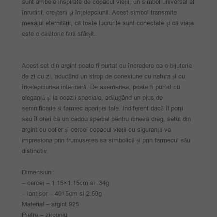
sunt ambele inspirate de copacul vieții, un simbol universal al
înrudirii, creșterii și înțelepciunii. Acest simbol transmite
mesajul eternității, că toate lucrurile sunt conectate și că viața
este o călătorie fără sfârșit.
Acest set din argint poate fi purtat cu încredere ca o bijuterie
de zi cu zi, aducând un strop de conexiune cu natura și cu
înțelepciunea interioară. De asemenea, poate fi purtat cu
eleganță și la ocazii speciale, adăugând un plus de
semnificație și farmec apariției tale. Indiferent dacă îl porți
sau îl oferi ca un cadou special pentru cineva drag, setul din
argint cu colier și cercei copacul vieții cu siguranță va
impresiona prin frumusețea sa simbolică și prin farmecul său
distinctiv.
Dimensiuni:
– cercei – 1.15×1.15cm si .34g
– lantisor – 40+5cm si 2.59g
Material – argint 925
Pietre – zirconiu