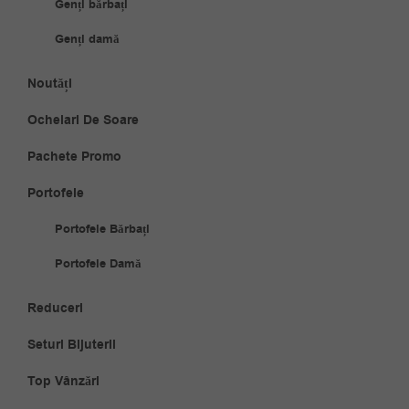
Genți bărbați
Genți damă
Noutăți
Ochelari De Soare
Pachete Promo
Portofele
Portofele Bărbați
Portofele Damă
Reduceri
Seturi Bijuterii
Top Vânzări