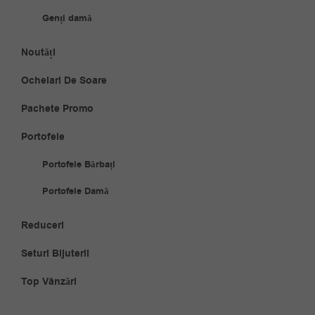
Genți damă
Noutăți
Ochelari De Soare
Pachete Promo
Portofele
Portofele Bărbați
Portofele Damă
Reduceri
Seturi Bijuterii
Top Vânzări