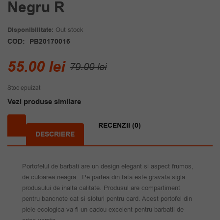
Negru R
Disponibilitate:
Out stock
COD:
PB20170016
Prețul
Prețul
55.00
lei
79.00
lei
inițial
curent
Stoc epuizat
a
este:
Vezi produse similare
fost:
55.00 lei.
79.00 lei.
RECENZII (0)
DESCRIERE
Portofelul de barbati are un design elegant si aspect frumos,
de culoarea neagra . Pe partea din fata este gravata sigla
produsului de inalta calitate. Produsul are compartiment
pentru bancnote cat si sloturi pentru card. Acest portofel din
piele ecologica va fi un cadou excelent pentru barbatii de