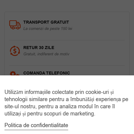
TRANSPORT GRATUIT
La comenzi de peste 150 lei
RETUR 30 ZILE
Gratuit, indiferent de motiv
COMANDA TELEFONIC
Tel. 0770420114
Utilizăm informațiile colectate prin cookie-uri și
tehnologii similare pentru a îmbunătăți experiența pe
site-ul nostru, pentru a analiza modul în care îl
CATEGORII
utilizați și pentru scopuri de marketing.
Accesorii Bărbăți
Politica de confidentialitate