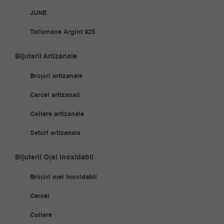
JUNE
Talismane Argint 925
Bijuterii Artizanale
Brățări artizanale
Cercei artizanali
Coliere artizanale
Seturi artizanale
Bijuterii Oțel Inoxidabil
Brățări oțel inoxidabil
Cercei
Coliere