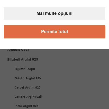
Brățări
Coliere
Mai multe opțiuni
Cravate
Papioane
Permite totul
Accesorii Cuplu
Articole Casă
Bijuterii Argint 925
Bijuterii copii
Brățări Argint 925
Cercei Argint 925
Coliere Argint 925
Inele Argint 925