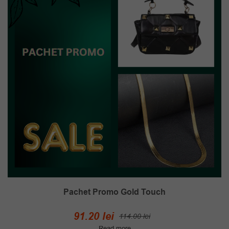
Pachet Promo Gold Touch
Prețul
Prețul
91.20
lei
114.00
lei
Read more