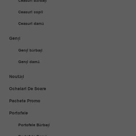
Ceasuri bărbați
Ceasuri copii
Ceasuri damă
Genți
Genți bărbați
Genți damă
Noutăți
Ochelari De Soare
Pachete Promo
Portofele
Portofele Bărbați