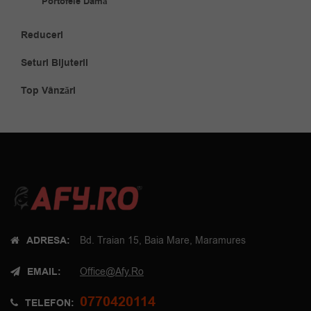
Portofele Damă
Reduceri
Seturi Bijuterii
Top Vânzări
ADRESA:
Bd. Traian 15, Baia Mare, Maramures
EMAIL:
Office@afy.ro
0770420114
TELEFON: