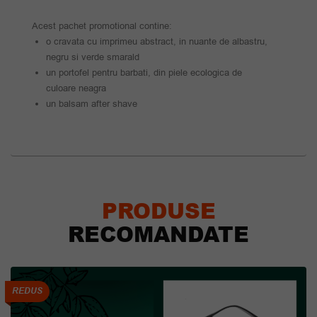
Acest pachet promotional contine:
o cravata cu imprimeu abstract, in nuante de albastru,
negru si verde smarald
un portofel pentru barbati, din piele ecologica de
culoare neagra
un balsam after shave
PRODUSE
RECOMANDATE
REDUS