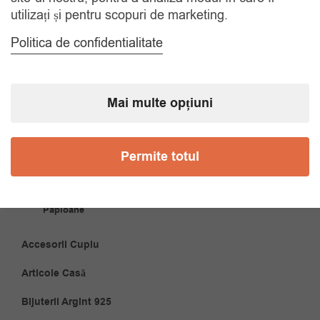
utilizați și pentru scopuri de marketing.
Politica de confidentialitate
CATEGORII
Accesorii Bărbăți
Mai multe opțiuni
Brățări
Permite totul
Coliere
Cravate
Papioane
Accesorii Cuplu
Articole Casă
Bijuterii Argint 925