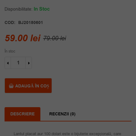
In Stoc
Disponibilitate:
COD:
BJ20180601
Prețul
Prețul
59.00
lei
79.00
lei
inițial
curent
În stoc
a
este:
Cantitate
fost:
59.00 lei.
Lant
placat
79.00 lei.
aur
100
ADAUGĂ ÎN COȘ
dolari
DESCRIERE
RECENZII (0)
Lantul placat aur 100 dolari este o bijuterie excepțională, care