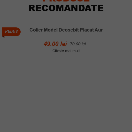
RECOMANDATE
Colier Model Deosebit Placat Aur
REDUS
Prețul
Prețul
49.00
lei
70.00
lei
inițial
curent
Citește mai mult
a
este:
fost:
49.00 lei.
70.00 lei.