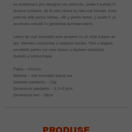
se evidențiază prin designul său distinctiv, poate fi purtată în
diverse contexte, de la cele zilnice la cele mai formale. Este
potrivită atât pentru bărbați, cât și pentru femei, și poate fi un
accesoriu versatil în garderoba dumneavoastră.
Lantul din oțel inoxidabil este acoperit cu un strat subțire de
aur, oferindu-i strălucirea și aspectul aurului, fiind o alegere
excelentă pentru cei care doresc o bijuterie rezistentă,
durabilă și strălucitoare.
Pietre – zirconiu
Material – otel inoxidabil placat aur
Greutate pandantiv – 23g
Dimensiuni pandantiv – 5,2×3,6cm
Dimensiuni lant – 59cm
PRODUSE