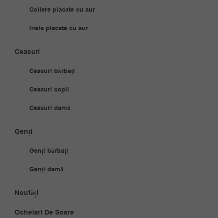
Coliere placate cu aur
Inele placate cu aur
Ceasuri
Ceasuri bărbați
Ceasuri copii
Ceasuri damă
Genți
Genți bărbați
Genți damă
Noutăți
Ochelari De Soare