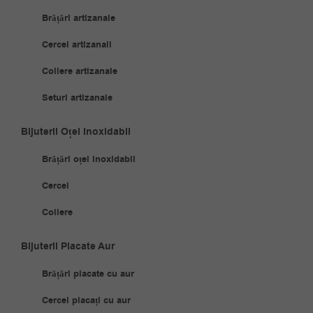
Brățări artizanale
Cercei artizanali
Coliere artizanale
Seturi artizanale
Bijuterii Oțel Inoxidabil
Brățări oțel inoxidabil
Cercei
Coliere
Bijuterii Placate Aur
Brățări placate cu aur
Cercei placați cu aur