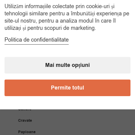
Utilizăm informațiile colectate prin cookie-uri și
RETUR 30 ZILE
tehnologii similare pentru a îmbunătăți experiența pe
Gratuit, indiferent de motiv
site-ul nostru, pentru a analiza modul în care îl
utilizați și pentru scopuri de marketing.
COMANDA TELEFONIC
Politica de confidentialitate
Tel. 0770420114
Mai multe opțiuni
CATEGORII
Accesorii Bărbăți
Permite totul
Brățări
Coliere
Cravate
Papioane