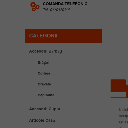
COMANDA TELEFONIC
Tel. 0770420114
CATEGORII
Accesorii Bărbăți
Brățări
Coliere
Cravate
Papioane
Accesorii Cuplu
Inelu
sculp
Articole Casă
un as