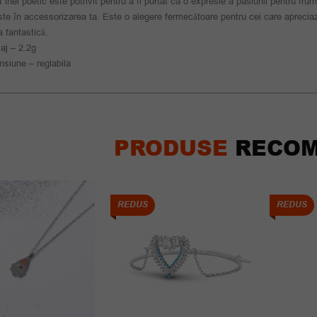
 inel poetic este potrivit pentru a fi purtat ca o expresie a pasiunii pentru fr
te în accessorizarea ta. Este o alegere fermecătoare pentru cei care apreciază 
 fantastică.
aj – 2.2g
siune – reglabila
PRODUSE
RECOM
REDUS
REDUS