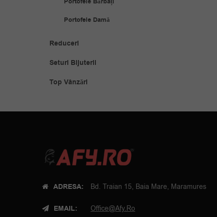
Portofele Bărbați
Portofele Damă
Reduceri
Seturi Bijuterii
Top Vânzări
ADRESA:
Bd. Traian 15, Baia Mare, Maramures
EMAIL:
Office@afy.ro