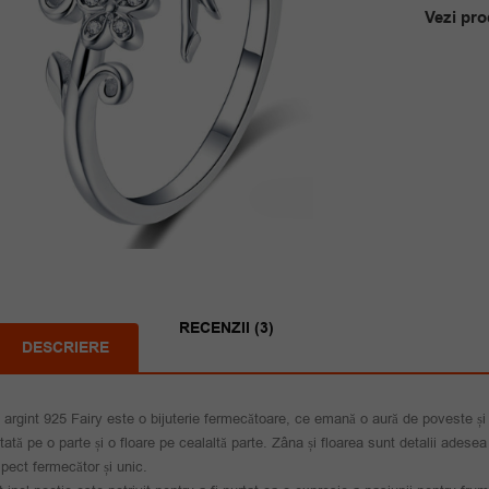
Vezi pro
RECENZII (3)
DESCRIERE
l argint 925 Fairy este o bijuterie fermecătoare, ce emană o aură de poveste și
tată pe o parte și o floare pe cealaltă parte. Zâna și floarea sunt detalii adese
pect fermecător și unic.