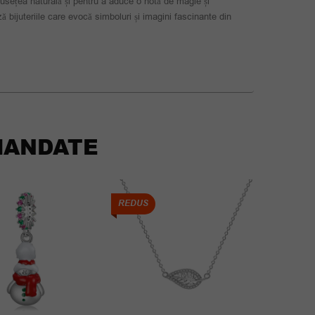
umusețea naturală și pentru a aduce o notă de magie și
bijuteriile care evocă simboluri și imagini fascinante din
ANDATE
REDUS
REDUS