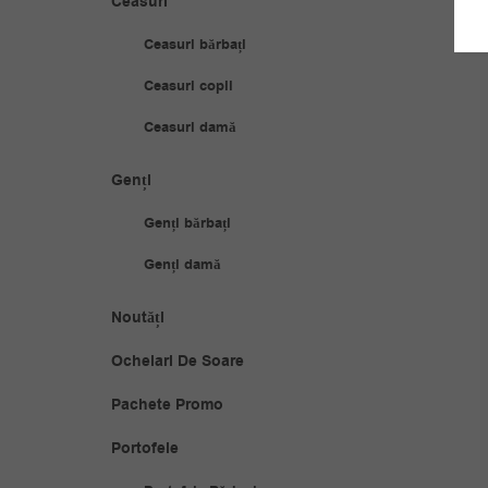
Ceasuri
Ceasuri bărbați
Ceasuri copii
Ceasuri damă
Genți
Genți bărbați
Genți damă
Noutăți
Ochelari De Soare
Pachete Promo
Portofele