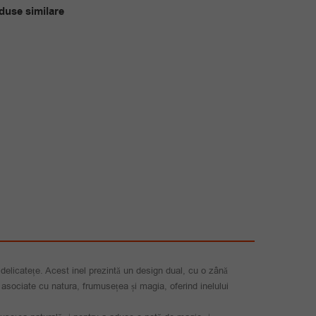
a
este:
duse similare
fost:
87.00 lei.
139.00 lei.
 delicatețe. Acest inel prezintă un design dual, cu o zână
a asociate cu natura, frumusețea și magia, oferind inelului