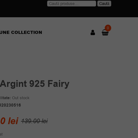
Caută
Caută
după:
0
UNE COLLECTION
 Argint 925 Fairy
itate:
Out stock
J20230516
Prețul
Prețul
00
lei
139.00
lei
inițial
curent
at