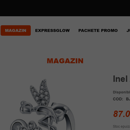
MAGAZIN
EXPRESSGLOW
PACHETE PROMO
J
MAGAZIN
Inel
Disponibil
COD:
B
87.
Stoc epuiz