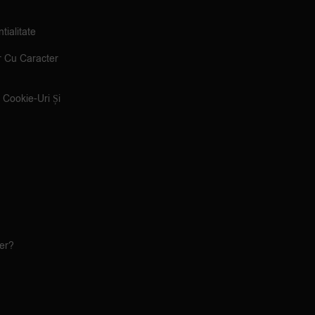
tialitate
r Cu Caracter
e Cookie-Uri Și
ler?