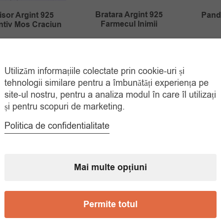
Bratara Argint 925
isor Argint 925
Panda
Farmecul Inimii
tiv Mos Craciun
Prețul
Prețul
Prețul
Prețul
79.00
lei
00
lei
55.
100.00
lei
129.00
lei
inițial
curent
inițial
curent
ADAUGĂ ÎN
ADAUGĂ ÎN
COȘ
COȘ
Utilizăm informațiile colectate prin cookie-uri și
a
este:
a
este:
tehnologii similare pentru a îmbunătăți experiența pe
fost:
79.00 lei.
fost:
35.00 lei.
site-ul nostru, pentru a analiza modul în care îl utilizați
100.00 lei.
129.00 lei.
și pentru scopuri de marketing.
Politica de confidentialitate
Mai multe opțiuni
Permite totul