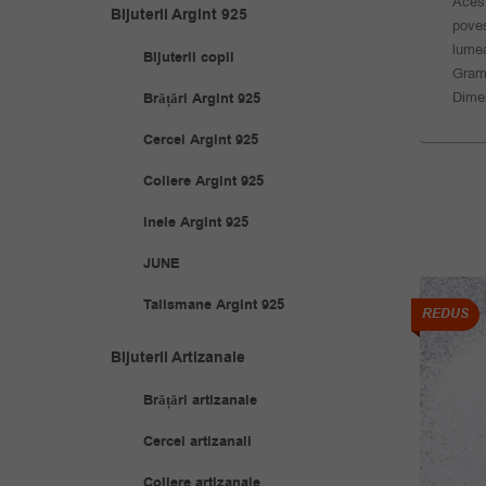
Acest
Bijuterii Argint 925
poves
lumea
Bijuterii copii
Gram
Dimen
Brățări Argint 925
Cercei Argint 925
Coliere Argint 925
Inele Argint 925
JUNE
Talismane Argint 925
REDUS
REDUS
Bijuterii Artizanale
Brățări artizanale
Cercei artizanali
Coliere artizanale