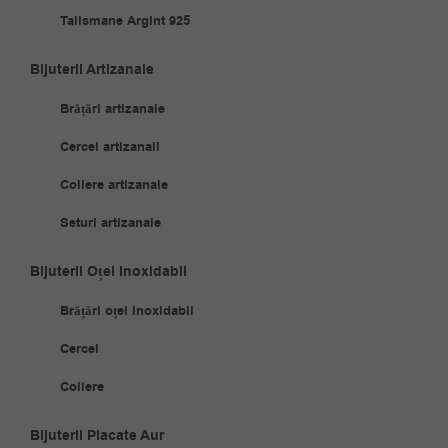
Talismane Argint 925
Bijuterii Artizanale
Brățări artizanale
Cercei artizanali
Coliere artizanale
Seturi artizanale
Bijuterii Oțel Inoxidabil
Brățări oțel inoxidabil
Cercei
Coliere
Bijuterii Placate Aur