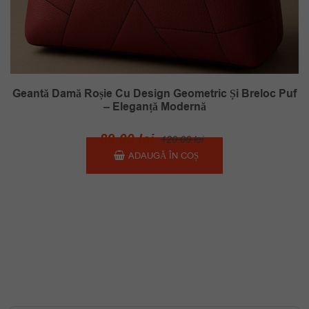
Geantă Damă Roșie Cu Design Geometric Și Breloc Puf
– Eleganță Modernă
Prețul
Prețul
89.00
lei
120.00
lei
inițial
curent
ADAUGĂ ÎN COȘ
a
este:
fost:
89.00 lei.
120.00 lei.