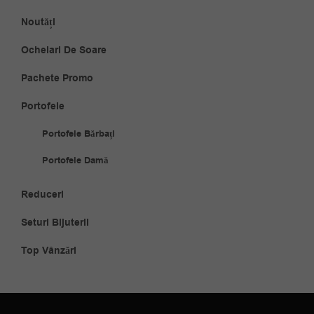
Noutăți
Ochelari De Soare
Pachete Promo
Portofele
Portofele Bărbați
Portofele Damă
Reduceri
Seturi Bijuterii
Top Vânzări