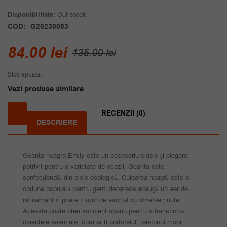
Disponibilitate:
Out stock
COD:
G20230083
Prețul
Prețul
84.00
lei
135.00
lei
inițial
curent
Stoc epuizat
a
este:
Vezi produse similare
fost:
84.00 lei.
135.00 lei.
RECENZII (0)
DESCRIERE
Geanta neagra Emily este un accesoriu clasic și elegant,
potrivit pentru o varietate de ocazii. Geanta este
confecționată din piele ecologică. Culoarea neagră este o
opțiune populară pentru genti deoarece adaugă un aer de
rafinament și poate fi ușor de asortat cu diverse ținute.
Aceasta poate oferi suficient spațiu pentru a transporta
obiectele esențiale, cum ar fi portofelul, telefonul mobil,