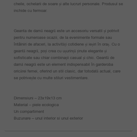
cheile, ochelarii de soare și alte lucruri personale. Produsul se
inchide cu fermoar.
Geanta de damă neagră este un accesoriu versatil și potrivit
pentru numeroase ocazii, de la evenimente formale sau
întâlniri de afaceri, la activități cotidiene și ieșiri în oraș. Cu o
geantă neagră, poți crea cu ușurință ținute elegante și
sofisticate sau chiar combinații casual și chic. Geantă de
damă neagră este un element indispensabil în garderoba
oricărei femei, oferind un stil clasic, dar totodată actual, care
se potrivește cu multe stiluri vestimentare.
Dimensiuni – 23x19x13 cm
Material – piele ecologica
Un compartiment
Buzunare – unul interior si unul exterior