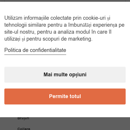
TRANSPORT GRATUIT
La comenzi de peste 150 lei
Utilizăm informațiile colectate prin cookie-uri și
tehnologii similare pentru a îmbunătăți experiența pe
site-ul nostru, pentru a analiza modul în care îl
RETUR 30 ZILE
utilizați și pentru scopuri de marketing.
Gratuit, indiferent de motiv
Politica de confidentialitate
COMANDA TELEFONIC
Tel. 0770420114
Mai multe opțiuni
CATEGORII
Permite totul
Accesorii Bărbăți
Brățări
Coliere