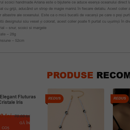
rul scoici handmade Ariana este o bijuterie ce aduce esența oceanului direct l
l cu grijă, aducând un strop de magie marină în fiecare detaliu. Acest colier 
r albastre ale oceanului. Este ca o mică bucată de vacanță pe care o poți purt
ită designului său vesel și colorat, acest colier poate fi purtat cu ușurință în di
ial – snur, scoici si margele
ate – 28g
nsiune – 52cm
PRODUSE
RECOM
 Elegant Fluturas
REDUS
REDUS
Cristale Iris
Prețul
Prețul
00
lei
70.00
lei
inițial
curent
ADAUGĂ ÎN
COȘ