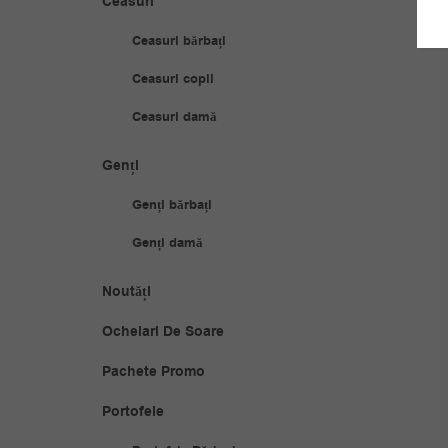
Ceasuri
Ceasuri bărbați
Ceasuri copii
Ceasuri damă
Genți
Genți bărbați
Genți damă
Noutăți
Ochelari De Soare
Pachete Promo
Portofele