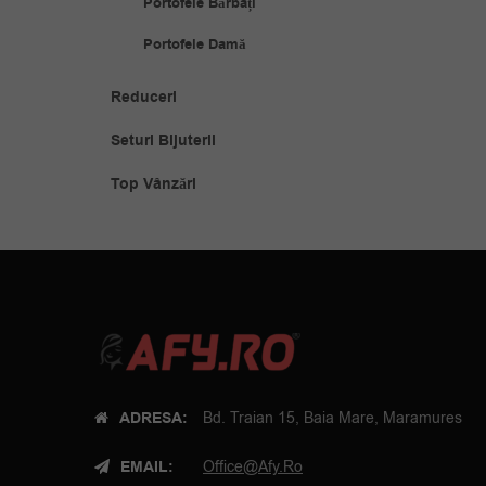
Portofele Bărbați
Portofele Damă
Reduceri
Seturi Bijuterii
Top Vânzări
ADRESA:
Bd. Traian 15, Baia Mare, Maramures
EMAIL:
Office@afy.ro