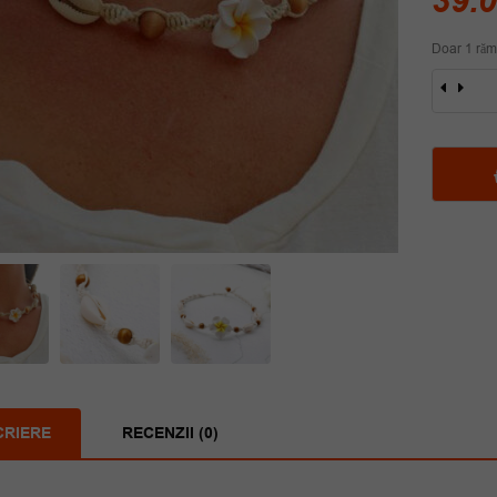
39.
Doar 1 răm
Cantit
Colier
scoici
hand
Ariana
CRIERE
RECENZII (0)