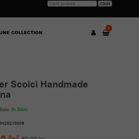
Caută
Caută
după:
0
UNE COLLECTION
ier Scoici Handmade
ana
In Stoc
itate:
JH20210006
Prețul
Prețul