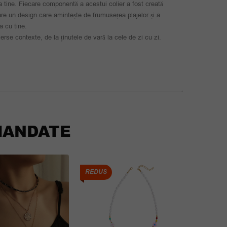
a tine. Fiecare componentă a acestui colier a fost creată
are un design care amintește de frumusețea plajelor și a
a cu tine.
verse contexte, de la ținutele de vară la cele de zi cu zi.
ANDATE
REDUS
REDUS