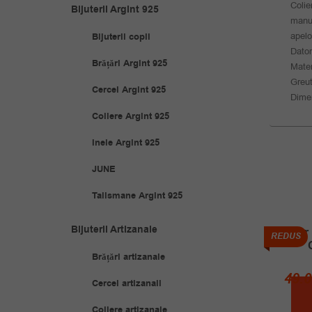
Colie
Bijuterii Argint 925
manua
apelo
Bijuterii copii
Dator
Brățări Argint 925
Mater
Greut
Cercei Argint 925
Dime
Coliere Argint 925
Inele Argint 925
JUNE
Talismane Argint 925
Bijuterii Artizanale
Colier
REDUS
REDUS
Brățări artizanale
49.
Cercei artizanali
Coliere artizanale