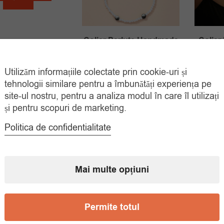
a
este:
fost:
49.00 lei.
70.00 lei.
Colier Perlute Handmade
Colier
Ying Si Yang
45.
Utilizăm informațiile colectate prin cookie-uri și
Prețul
Prețul
35.00
lei
60.00
lei
tehnologii similare pentru a îmbunătăți experiența pe
inițial
curent
ADAUGĂ ÎN
COȘ
site-ul nostru, pentru a analiza modul în care îl utilizați
a
este:
și pentru scopuri de marketing.
fost:
35.00 lei.
Politica de confidentialitate
60.00 lei.
Mai multe opțiuni
Permite totul