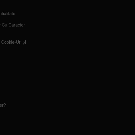
tialitate
r Cu Caracter
e Cookie-Uri Și
ler?