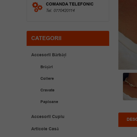
COMANDA TELEFONIC
Tel. 0770420114
CATEGORII
Accesorii Bărbăți
Brățări
Coliere
Cravate
Papioane
Accesorii Cuplu
DES
Articole Casă