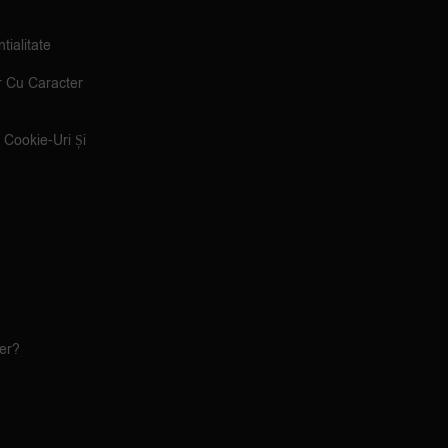
tialitate
r Cu Caracter
e Cookie-Uri Și
ler?