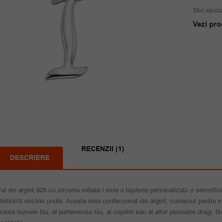
Stoc epuiz
Vezi pro
RECENZII (1)
DESCRIERE
rul din argint 925 cu zirconiu initiala I este o bijuterie personalizată și semnif
distinctă oricărei ținute. Acesta este confecționat din argint, cunoscut pentru str
zenta numele tău, al partenerului tău, al copiilor sau al altor persoane dragi, fă