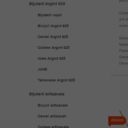
perso
Bijuterii Argint 925
Colie
Bijuterii copii
a fi 
modul
Brățări Argint 925
Cercei Argint 925
Dime
Mater
Coliere Argint 925
Pietr
Greut
Inele Argint 925
Dime
JUNE
Talismane Argint 925
Bijuterii Artizanale
Brățări artizanale
Cercei artizanali
REDUS
REDUS
Coliere artizanale