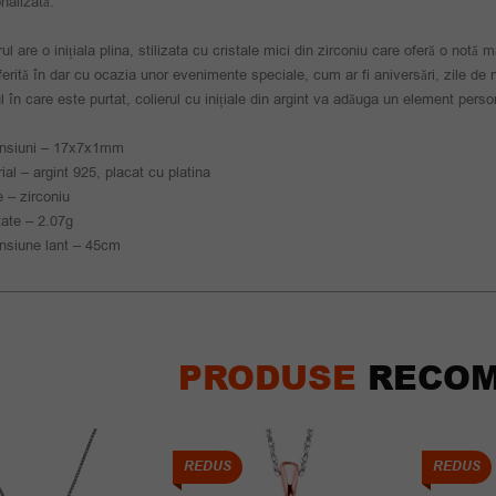
nalizată.
rul are o inițiala plina, stilizata cu cristale mici din zirconiu care oferă o notă m
oferită în dar cu ocazia unor evenimente speciale, cum ar fi aniversări, zile de 
 în care este purtat, colierul cu inițiale din argint va adăuga un element person
nsiuni – 17x7x1mm
ial – argint 925, placat cu platina
e – zirconiu
ate – 2.07g
nsiune lant – 45cm
PRODUSE
RECOM
REDUS
REDUS