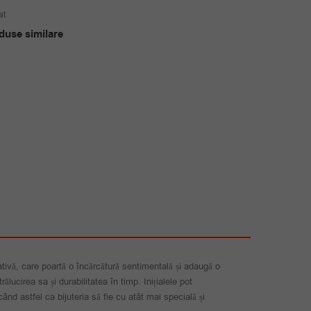
inițial
curent
at
a
este:
duse similare
fost:
65.00 lei.
100.00 lei.
icativă, care poartă o încărcătură sentimentală și adaugă o
ălucirea sa și durabilitatea în timp. Inițialele pot
când astfel ca bijuteria să fie cu atât mai specială și