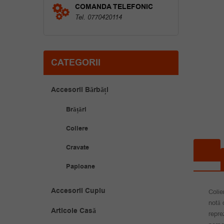
COMANDA TELEFONIC
Tel. 0770420114
CATEGORII
Accesorii Bărbăți
Brățări
Coliere
Cravate
Papioane
Accesorii Cuplu
Colie
notă 
Articole Casă
repre