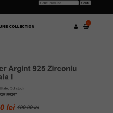
Caută
Caută
după:
0
UNE COLLECTION
er Argint 925 Zirconiu
ala I
itate:
Out stock
J20180267
Prețul
Prețul
00
lei
100.00
lei