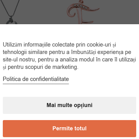
Utilizăm informațiile colectate prin cookie-uri și
ier Argint 925
Colier Argint 925 Zirconiu
Panda
tehnologii similare pentru a îmbunătăți experiența pe
tiv Rotund Zina
Initiala F Placata Aur
site-ul nostru, pentru a analiza modul în care îl utilizați
și pentru scopuri de marketing.
Prețul
Prețul
Prețul
Prețul
00
lei
75.00
lei
55.
100.00
lei
107.00
lei
Politica de confidentialitate
inițial
curent
inițial
curent
ADAUGĂ ÎN
ADAUGĂ ÎN
COȘ
COȘ
a
este:
a
este:
fost:
85.00 lei.
fost:
75.00 lei.
100.00 lei.
Mai multe opțiuni
107.00 lei.
Permite totul