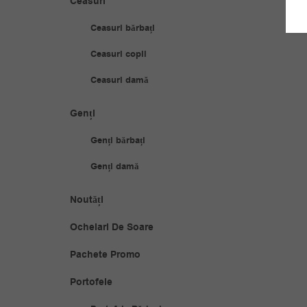
Ceasuri
Ceasuri bărbați
Ceasuri copii
Ceasuri damă
Genți
Genți bărbați
Genți damă
Noutăți
Ochelari De Soare
Pachete Promo
Portofele