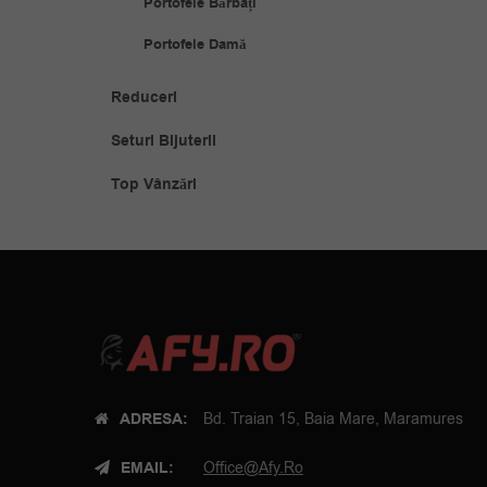
Portofele Bărbați
Portofele Damă
Reduceri
Seturi Bijuterii
Top Vânzări
ADRESA:
Bd. Traian 15, Baia Mare, Maramures
EMAIL:
Office@afy.ro