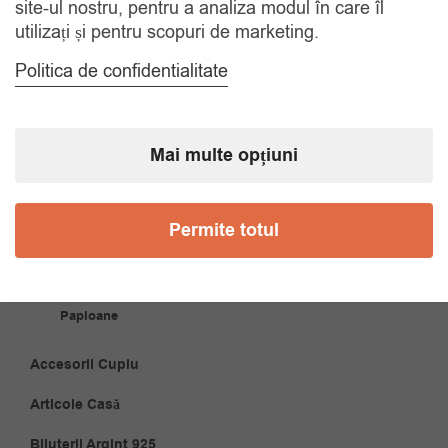
site-ul nostru, pentru a analiza modul în care îl
Tel. 0770420114
utilizați și pentru scopuri de marketing.
Politica de confidentialitate
CATEGORII
Mai multe opțiuni
Accesorii Bărbăți
Brățări
Permite totul
Coliere
Cravate
Papioane
Accesorii Cuplu
Articole Casă
Bijuterii Argint 925