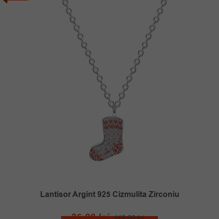
Lantisor Argint 925 Cizmulita Zirconiu
Prețul
Prețul
35.00
lei
119.00
lei