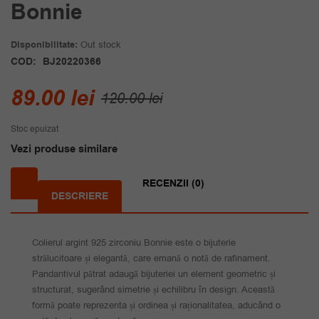
Bonnie
Disponibilitate:
Out stock
COD:
BJ20220366
Prețul
Prețul
89.00
lei
120.00
lei
inițial
curent
Stoc epuizat
a
este:
Vezi produse similare
fost:
89.00 lei.
120.00 lei.
RECENZII (0)
DESCRIERE
Colierul argint 925 zirconiu Bonnie este o bijuterie
strălucitoare și elegantă, care emană o notă de rafinament.
Pandantivul pătrat adaugă bijuteriei un element geometric și
structurat, sugerând simetrie și echilibru în design. Această
formă poate reprezenta și ordinea și raționalitatea, aducând o