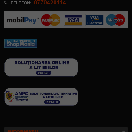
0770420114
TELEFON: