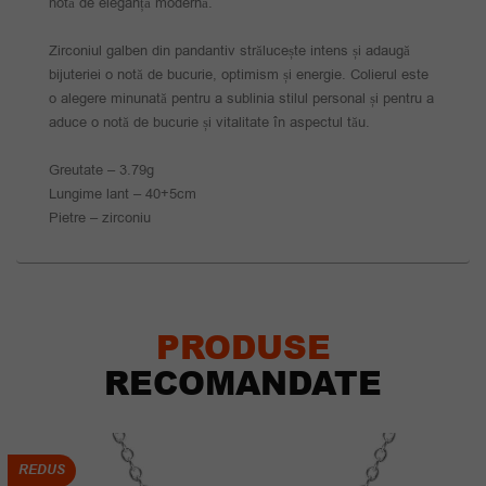
notă de eleganță modernă.
Zirconiul galben din pandantiv strălucește intens și adaugă
bijuteriei o notă de bucurie, optimism și energie. Colierul este
o alegere minunată pentru a sublinia stilul personal și pentru a
aduce o notă de bucurie și vitalitate în aspectul tău.
Greutate – 3.79g
Lungime lant – 40+5cm
Pietre – zirconiu
PRODUSE
RECOMANDATE
REDUS