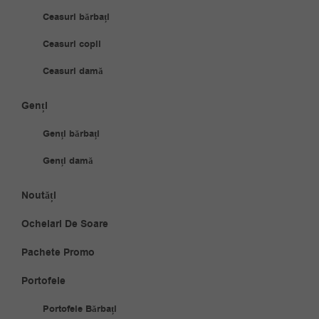
Ceasuri bărbați
Ceasuri copii
Ceasuri damă
Genți
Genți bărbați
Genți damă
Noutăți
Ochelari De Soare
Pachete Promo
Portofele
Portofele Bărbați