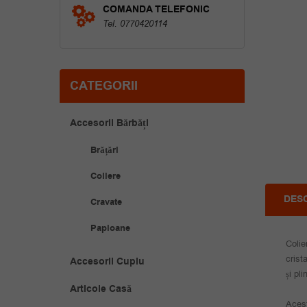
COMANDA TELEFONIC
Tel. 0770420114
CATEGORII
Accesorii Bărbăți
Brățări
Coliere
DES
Cravate
Papioane
Colie
crist
Accesorii Cuplu
și pl
Articole Casă
Acest