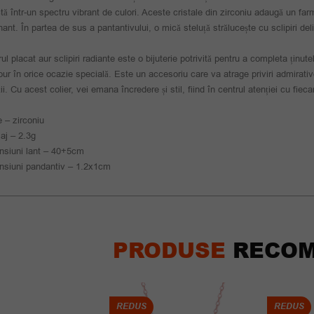
ctă într-un spectru vibrant de culori. Aceste cristale din zirconiu adaugă un farm
nant. În partea de sus a pantantivului, o mică steluță strălucește cu sclipiri de
rul placat aur sclipiri radiante este o bijuterie potrivită pentru a completa ținu
ur în orice ocazie specială. Este un accesoriu care va atrage priviri admirativ
ții. Cu acest colier, vei emana încredere și stil, fiind în centrul atenției cu fiec
e – zirconiu
aj – 2.3g
nsiuni lant – 40+5cm
nsiuni pandantiv – 1.2x1cm
PRODUSE
RECOM
REDUS
REDUS