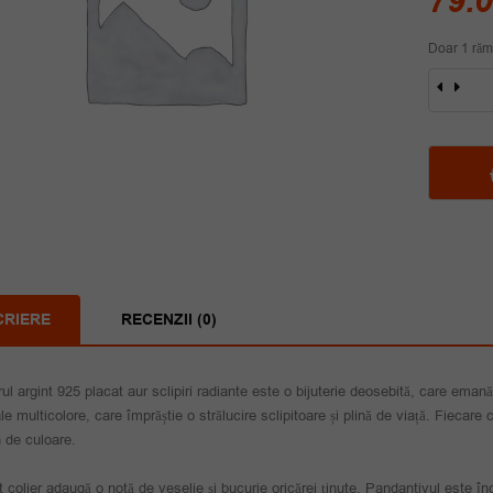
79.
Doar 1 răm
Cantit
Colier
argint
925
placat
aur
sclipir
radian
CRIERE
RECENZII (0)
rul argint 925 placat aur sclipiri radiante este o bijuterie deosebită, care ema
ale multicolore, care împrăștie o strălucire sclipitoare și plină de viață. Fiecare
in de culoare.
 colier adaugă o notă de veselie și bucurie oricărei ținute. Pandantivul este în