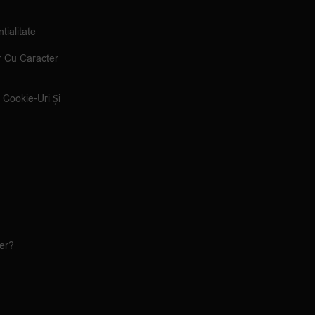
tialitate
r Cu Caracter
e Cookie-Uri Și
ler?