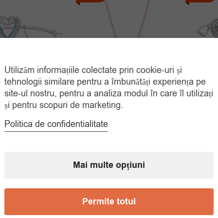
Utilizăm informațiile colectate prin cookie-uri și
tehnologii similare pentru a îmbunătăți experiența pe
ara Argint 925
Bra
Lantisor Argint 925 Placat
site-ul nostru, pentru a analiza modul în care îl utilizați
rmecul Inimii
Inimio
Aur Deosebit
și pentru scopuri de marketing.
Prețul
Prețul
Prețul
Prețul
00
lei
65.
35.00
lei
100.00
lei
112.00
lei
Politica de confidentialitate
inițial
curent
inițial
curent
ADAUGĂ ÎN
ADAUGĂ ÎN
COȘ
COȘ
a
este:
a
este:
fost:
79.00 lei.
fost:
35.00 lei.
Mai multe opțiuni
100.00 lei.
112.00 lei.
Permite totul