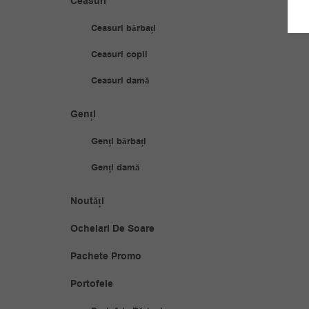
Ceasuri
Ceasuri bărbați
Ceasuri copii
Ceasuri damă
Genți
Genți bărbați
Genți damă
Noutăți
Ochelari De Soare
Pachete Promo
Portofele