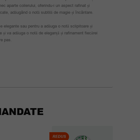
ec aparte colierului, oferindu-i un aspect rafinat și
licate, adăugând o notă subtilă de magie și încântare.
tele elegante sau pentru a adăuga o notă sclipitoare și
e și va adăuga o notă de eleganță și rafinament fiecărei
are pas.
ANDATE
REDUS
REDUS