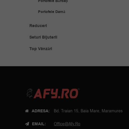
Portofele Bărbați
Portofele Damă
Reduceri
Seturi Bijuterii
Top Vânzări
ADRESA:
Bd. Traian 15, Baia Mare, Maramures
EMAIL:
Office@afy.ro