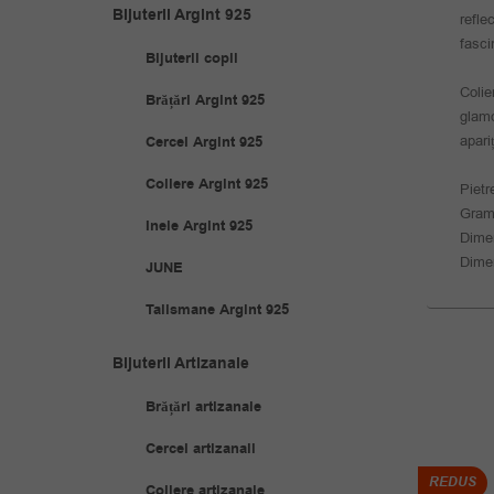
Bijuterii Argint 925
refle
fasci
Bijuterii copii
Colie
Brățări Argint 925
glamo
apari
Cercei Argint 925
Coliere Argint 925
Pietr
Gram
Inele Argint 925
Dime
Dime
JUNE
Talismane Argint 925
Bijuterii Artizanale
Brățări artizanale
Cercei artizanali
REDUS
REDUS
Coliere artizanale