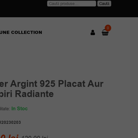
Caută
Caută
după:
0
UNE COLLECTION
er Argint 925 Placat Aur
piri Radiante
In Stoc
itate:
J20230203
Prețul
Prețul