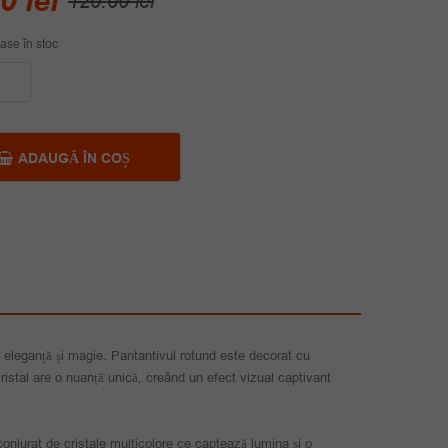
00
lei
120.00
lei
inițial
curent
ase în stoc
a
este:
ate
fost:
79.00 lei.
120.00 lei.
ADAUGĂ ÎN COȘ
i
te
nă eleganță și magie. Pantantivul rotund este decorat cu
 cristal are o nuanță unică, creând un efect vizual captivant
conjurat de cristale multicolore ce captează lumina și o