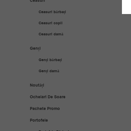
Ceasuri
Ceasuri bărbați
Ceasuri copii
Ceasuri damă
Genți
Genți bărbați
Genți damă
Noutăți
Ochelari De Soare
Pachete Promo
Portofele