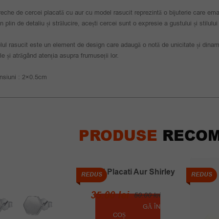
eche de cercei placată cu aur cu model rasucit reprezintă o bijuterie care eman
n plin de detaliu și strălucire, acești cercei sunt o expresie a gustului și stilulu
ul rasucit este un element de design care adaugă o notă de unicitate și dinami
rile și atrăgând atenția asupra frumuseții lor.
nsiuni : 2×0.5cm
PRODUSE
RECOM
Cercei Placati Aur Shirley
REDUS
REDUS
Prețul
Prețul
35.00
lei
50.00
lei
inițial
curent
ADAUGĂ ÎN
COȘ