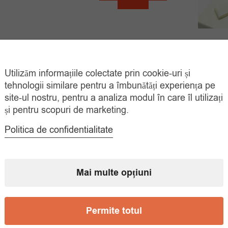
a
este:
fost:
35.00 lei.
50.00 lei.
Cerce
 Din Argint Little
agon By JUNE
Utilizăm informațiile colectate prin cookie-uri și
39.
Prețul
Prețul
00
lei
tehnologii similare pentru a îmbunătăți experiența pe
59.00
lei
inițial
curent
site-ul nostru, pentru a analiza modul în care îl utilizați
ADAUGĂ ÎN
COȘ
și pentru scopuri de marketing.
a
este:
fost:
39.00 lei.
Politica de confidentialitate
59.00 lei.
Mai multe opțiuni
Permite totul