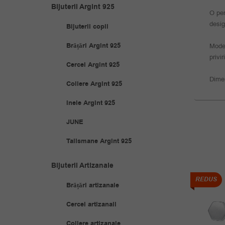
Bijuterii Argint 925
O per
desig
Bijuterii copii
Brățări Argint 925
Model
privi
Cercei Argint 925
Dime
Coliere Argint 925
Inele Argint 925
JUNE
Talismane Argint 925
Bijuterii Artizanale
REDUS
REDUS
Brățări artizanale
Cercei artizanali
Coliere artizanale