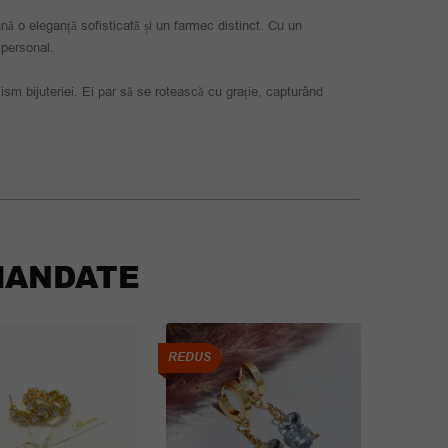
ă o eleganță sofisticată și un farmec distinct. Cu un
i personal.
sm bijuteriei. Ei par să se rotească cu grație, capturând
ANDATE
REDUS
REDUS