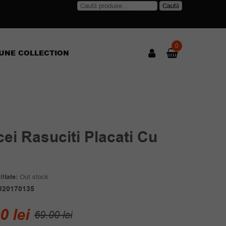
Caută
Caută
după:
0
UNE COLLECTION
ei Rasuciti Placati Cu
itate:
Out stock
J20170135
Prețul
Prețul
00
lei
69.00
lei