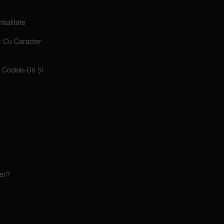
tialitate
r Cu Caracter
e Cookie-Uri Și
ler?