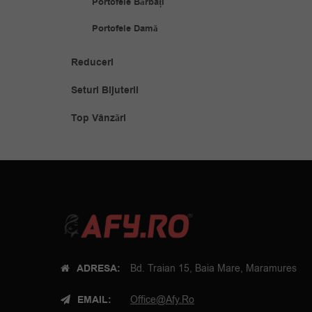
Portofele Bărbați
Portofele Damă
Reduceri
Seturi Bijuterii
Top Vânzări
ADRESA:
Bd. Traian 15, Baia Mare, Maramures
EMAIL:
Office@afy.ro