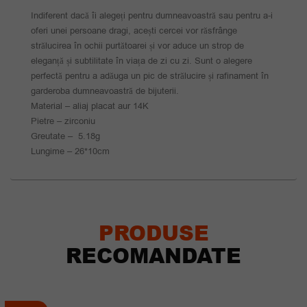
Indiferent dacă îi alegeți pentru dumneavoastră sau pentru a-i
oferi unei persoane dragi, acești cercei vor răsfrânge
strălucirea în ochii purtătoarei și vor aduce un strop de
eleganță și subtilitate în viața de zi cu zi. Sunt o alegere
perfectă pentru a adăuga un pic de strălucire și rafinament în
garderoba dumneavoastră de bijuterii.
Material – aliaj placat aur 14K
Pietre – zirconiu
Greutate – 5.18g
Lungime – 26*10cm
PRODUSE
RECOMANDATE