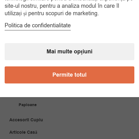
site-ul nostru, pentru a analiza modul în care îl
COMANDA TELEFONIC
utilizați și pentru scopuri de marketing.
Tel. 0770420114
Politica de confidentialitate
CATEGORII
Mai multe opțiuni
Accesorii Bărbăți
Brățări
Permite totul
Coliere
Cravate
Papioane
Accesorii Cuplu
Articole Casă