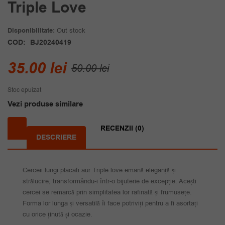
Triple Love
Disponibilitate:
Out stock
COD:
BJ20240419
Prețul
Prețul
35.00
lei
50.00
lei
inițial
curent
Stoc epuizat
a
este:
Vezi produse similare
fost:
35.00 lei.
50.00 lei.
RECENZII (0)
DESCRIERE
Cerceii lungi placati aur Triple love emană eleganță și
strălucire, transformându-i într-o bijuterie de excepție. Acești
cercei se remarcă prin simplitatea lor rafinată și frumusețe.
Forma lor lunga și versatilă îi face potriviți pentru a fi asortați
cu orice ținută și ocazie.