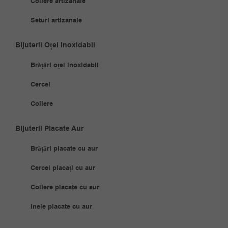
Coliere artizanale
Seturi artizanale
Bijuterii Oțel Inoxidabil
Brățări oțel inoxidabil
Cercei
Coliere
Bijuterii Placate Aur
Brățări placate cu aur
Cercei placați cu aur
Coliere placate cu aur
Inele placate cu aur