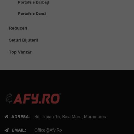
Portofele Bărbați
Portofele Damă
Reduceri
Seturi Bijuterii
Top Vânzări
ADRESA:
Bd. Traian 15, Baia Mare, Maramures
EMAIL:
Office@afy.ro