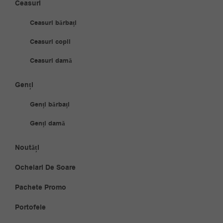
Ceasuri
Ceasuri bărbați
Ceasuri copii
Ceasuri damă
Genți
Genți bărbați
Genți damă
Noutăți
Ochelari De Soare
Pachete Promo
Portofele