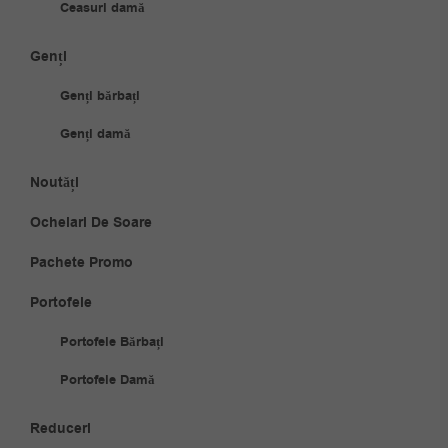
Ceasuri damă
Genți
Genți bărbați
Genți damă
Noutăți
Ochelari De Soare
Pachete Promo
Portofele
Portofele Bărbați
Portofele Damă
Reduceri