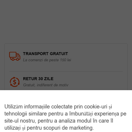
50.00 lei.
TRANSPORT GRATUIT
La comenzi de peste 150 lei
RETUR 30 ZILE
Gratuit, indiferent de motiv
COMANDA TELEFONIC
Utilizăm informațiile colectate prin cookie-uri și
Tel. 0770420114
tehnologii similare pentru a îmbunătăți experiența pe
site-ul nostru, pentru a analiza modul în care îl
utilizați și pentru scopuri de marketing.