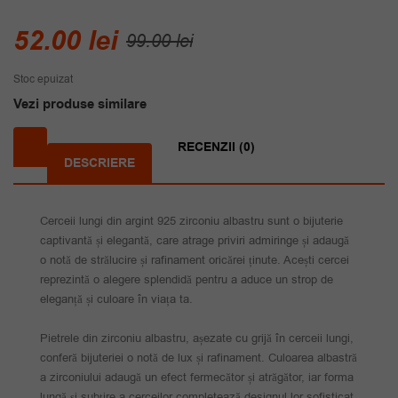
Prețul
Prețul
52.00
lei
99.00
lei
inițial
curent
Stoc epuizat
a
este:
Vezi produse similare
fost:
52.00 lei.
99.00 lei.
RECENZII (0)
DESCRIERE
Cerceii lungi din argint 925 zirconiu albastru sunt o bijuterie
captivantă și elegantă, care atrage priviri admiringe și adaugă
o notă de strălucire și rafinament oricărei ținute. Acești cercei
reprezintă o alegere splendidă pentru a aduce un strop de
eleganță și culoare în viața ta.
Pietrele din zirconiu albastru, așezate cu grijă în cerceii lungi,
conferă bijuteriei o notă de lux și rafinament. Culoarea albastră
a zirconiului adaugă un efect fermecător și atrăgător, iar forma
lungă și subțire a cerceilor completează designul lor sofisticat.