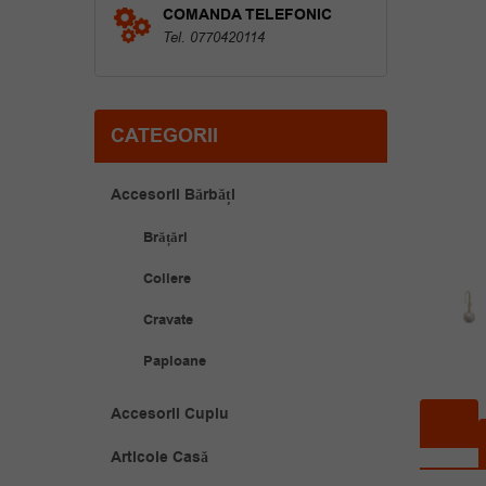
COMANDA TELEFONIC
Tel. 0770420114
CATEGORII
Accesorii Bărbăți
Brățări
Coliere
Cravate
Papioane
Accesorii Cuplu
Articole Casă