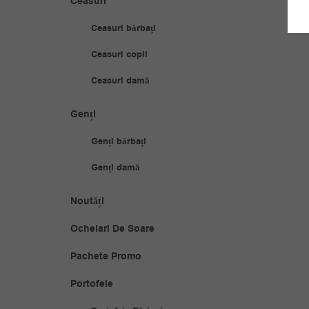
Ceasuri
Ceasuri bărbați
Ceasuri copii
Ceasuri damă
Genți
Genți bărbați
Genți damă
Noutăți
Ochelari De Soare
Pachete Promo
Portofele