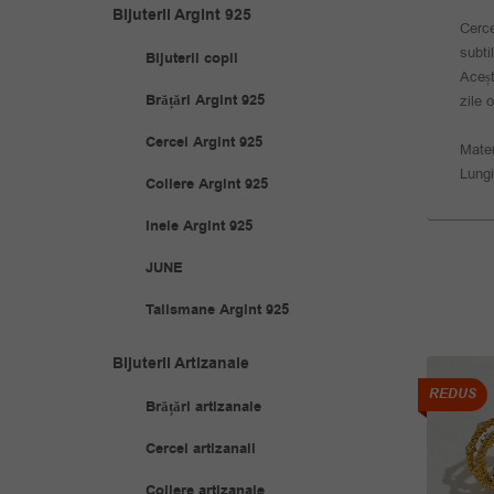
Bijuterii Argint 925
Cerce
subti
Bijuterii copii
Aceșt
Brățări Argint 925
zile 
Cercei Argint 925
Mater
Lung
Coliere Argint 925
Inele Argint 925
JUNE
Talismane Argint 925
Bijuterii Artizanale
REDUS
REDUS
Brățări artizanale
Cercei artizanali
Coliere artizanale