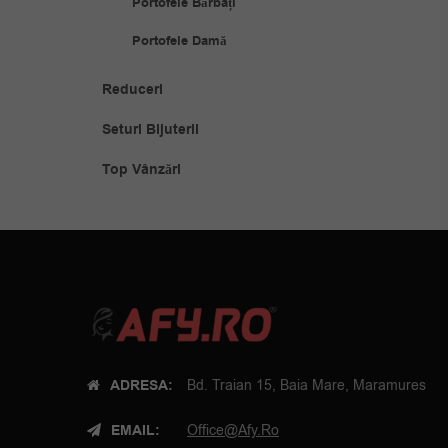
Portofele Bărbați
Portofele Damă
Reduceri
Seturi Bijuterii
Top Vânzări
ADRESA:
Bd. Traian 15, Baia Mare, Maramures
EMAIL:
Office@afy.ro