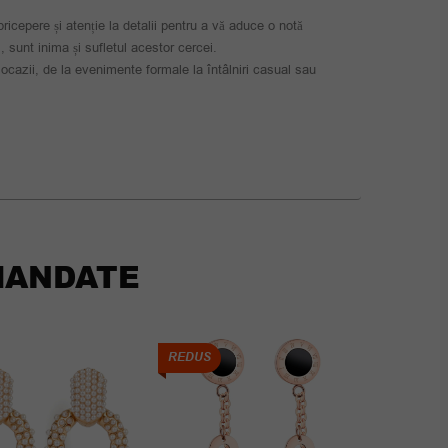
ricepere și atenție la detalii pentru a vă aduce o notă
 , sunt inima și sufletul acestor cercei.
 ocazii, de la evenimente formale la întâlniri casual sau
ANDATE
REDUS
REDUS