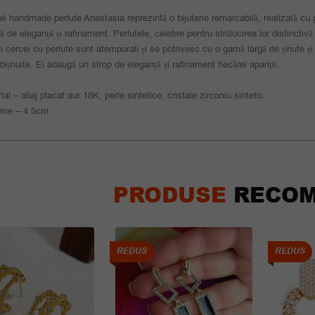
ii handmade perlute Anastasia reprezintă o bijuterie remarcabilă, realizată cu p
lă de eleganță și rafinament. Perlutele, celebre pentru strălucirea lor distinctivă
i cercei cu perlute sunt atemporali și se potrivesc cu o gamă largă de ținute și
obișnuite. Ei adaugă un strop de eleganță și rafinament fiecărei apariții.
ial – aliaj placat aur 18K, perle sintetice, cristale zirconiu sintetic
ime – 4.5cm
PRODUSE
RECOM
REDUS
REDUS