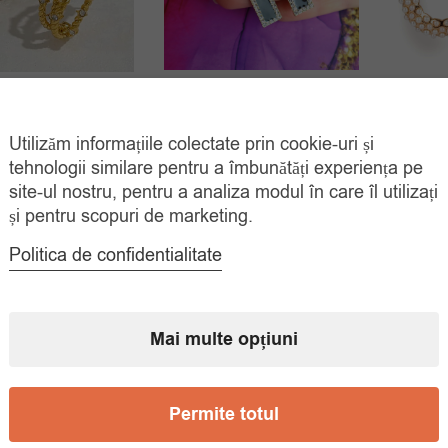
Cercei Eleganti Placati
Cercei
 Zirconiu Placati
Aur Mira
Aur Brook
Utilizăm informațiile colectate prin cookie-uri și
Prețul
Prețul
35.00
lei
35.
Prețul
Prețul
00
lei
tehnologii similare pentru a îmbunătăți experiența pe
55.00
lei
50.00
lei
inițial
curent
site-ul nostru, pentru a analiza modul în care îl utilizați
ADAUGĂ ÎN
inițial
curent
ADAUGĂ ÎN
COȘ
COȘ
și pentru scopuri de marketing.
a
este:
a
este:
fost:
35.00 lei.
fost:
35.00 lei.
Politica de confidentialitate
55.00 lei.
50.00 lei.
Mai multe opțiuni
Permite totul