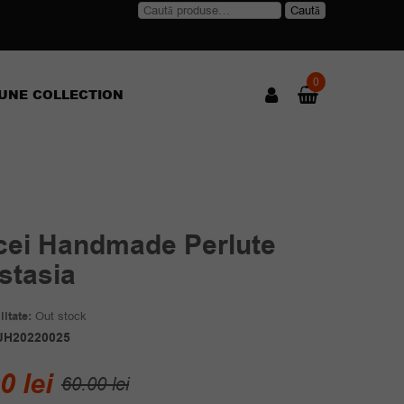
Caută
Caută
după:
0
UNE COLLECTION
cei Handmade Perlute
stasia
itate:
Out stock
JH20220025
Prețul
Prețul
00
lei
60.00
lei