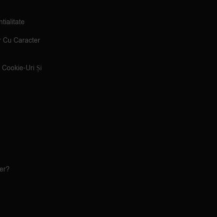
tialitate
r Cu Caracter
e Cookie-Uri Și
ler?