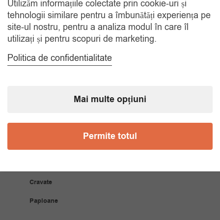
Utilizăm informațiile colectate prin cookie-uri și
RETUR 30 ZILE
Gratuit, indiferent de motiv
tehnologii similare pentru a îmbunătăți experiența pe
site-ul nostru, pentru a analiza modul în care îl
utilizați și pentru scopuri de marketing.
COMANDA TELEFONIC
Tel. 0770420114
Politica de confidentialitate
CATEGORII
Mai multe opțiuni
Accesorii Bărbăți
Permite totul
Brățări
Coliere
Cravate
Papioane