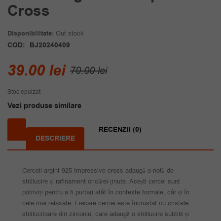
Cross
Disponibilitate:
Out stock
COD:
BJ20240409
Prețul
Prețul
39.00
lei
70.00
lei
inițial
curent
Stoc epuizat
a
este:
Vezi produse similare
fost:
39.00 lei.
70.00 lei.
RECENZII (0)
DESCRIERE
Cerceii argint 925 Impressive cross adaugă o notă de
strălucire și rafinament oricărei ținute. Acești cercei sunt
potriviți pentru a fi purtați atât în contexte formale, cât și în
cele mai relaxate. Fiecare cercei este încrustat cu cristale
strălucitoare din zirconiu, care adaugă o strălucire subtilă și