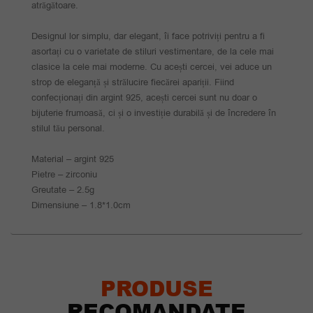
atrăgătoare.
Designul lor simplu, dar elegant, îi face potriviți pentru a fi
asortați cu o varietate de stiluri vestimentare, de la cele mai
clasice la cele mai moderne. Cu acești cercei, vei aduce un
strop de eleganță și strălucire fiecărei apariții. Fiind
confecționați din argint 925, acești cercei sunt nu doar o
bijuterie frumoasă, ci și o investiție durabilă și de încredere în
stilul tău personal.
Material – argint 925
Pietre – zirconiu
Greutate – 2.5g
Dimensiune – 1.8*1.0cm
PRODUSE
RECOMANDATE