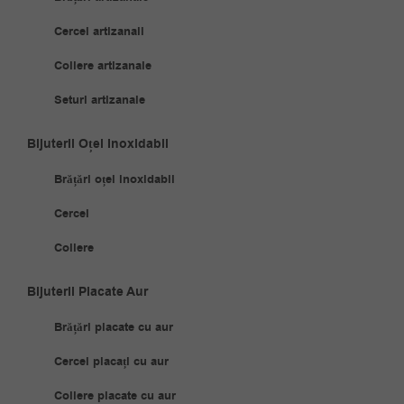
Cercei artizanali
Coliere artizanale
Seturi artizanale
Bijuterii Oțel Inoxidabil
Brățări oțel inoxidabil
Cercei
Coliere
Bijuterii Placate Aur
Brățări placate cu aur
Cercei placați cu aur
Coliere placate cu aur