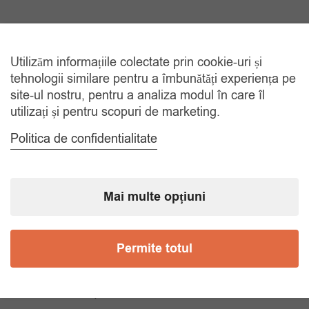
TRANSPORT GRATUIT
Utilizăm informațiile colectate prin cookie-uri și
La comenzi de peste 150 lei
tehnologii similare pentru a îmbunătăți experiența pe
site-ul nostru, pentru a analiza modul în care îl
utilizați și pentru scopuri de marketing.
RETUR 30 ZILE
Gratuit, indiferent de motiv
Politica de confidentialitate
COMANDA TELEFONIC
Tel. 0770420114
Mai multe opțiuni
Permite totul
CATEGORII
Accesorii Bărbăți