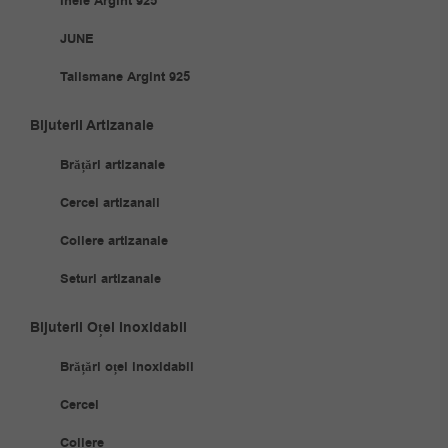
Inele Argint 925
JUNE
Talismane Argint 925
Bijuterii Artizanale
Brățări artizanale
Cercei artizanali
Coliere artizanale
Seturi artizanale
Bijuterii Oțel Inoxidabil
Brățări oțel inoxidabil
Cercei
Coliere