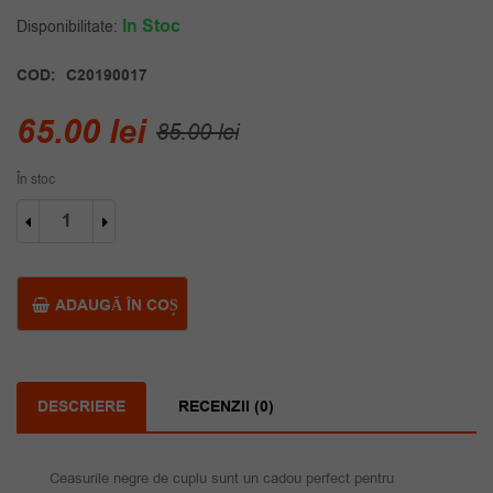
In Stoc
Disponibilitate:
COD:
C20190017
Prețul
Prețul
65.00
lei
85.00
lei
inițial
curent
În stoc
a
este:
Cantitate
fost:
65.00 lei.
Ceasuri
cuplu
85.00 lei.
negre
mecanism
ADAUGĂ ÎN COȘ
quartz
DESCRIERE
RECENZII (0)
Ceasurile negre de cuplu sunt un cadou perfect pentru