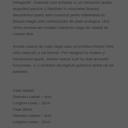
indragostiti. Ceasurile sunt echipate cu un mecanism quartz,
asigurând precizie și fiabilitate în măsurarea timpului.
Mecanismul quartz este cunoscut pentru stabilitatea sa.
Brățara neagră este confecționată din piele ecologica. Unul
dintre acestea are fundalul cadranului negru iar celalalt de
culoare alba.
Aceste ceasuri de cuplu negre aduc un echilibru frumos între
stilul masculin și cel feminin. Prin designul lor modern și
mecanismul quartz, aceste ceasuri sunt nu doar accesorii
funcționale, ci și simboluri ale legăturii puternice dintre cei doi
parteneri.
Ceas barbati:
Diametru cadran – 4cm
Lungime curea – 22cm
Ceas dama:
Diametru cadran – 4cm
Lungime curea – 22cm