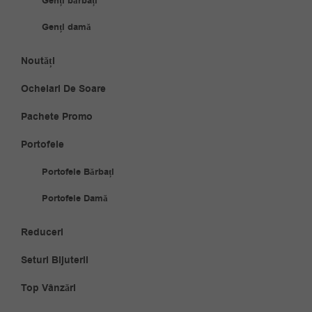
Genți bărbați
Genți damă
Noutăți
Ochelari De Soare
Pachete Promo
Portofele
Portofele Bărbați
Portofele Damă
Reduceri
Seturi Bijuterii
Top Vânzări