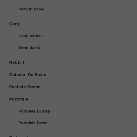
Ceasuri damă
Genți
Genți bărbați
Genți damă
Noutăți
Ochelari De Soare
Pachete Promo
Portofele
Portofele Bărbați
Portofele Damă