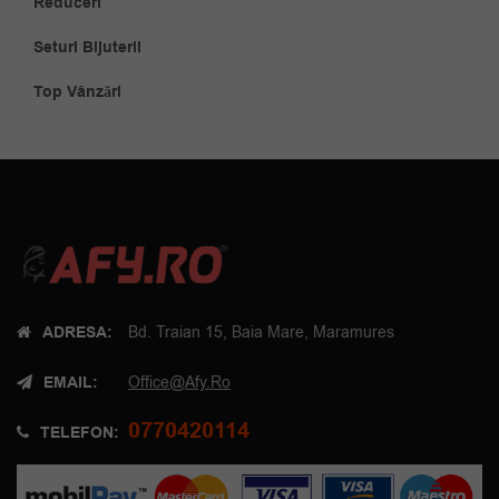
Reduceri
Seturi Bijuterii
Top Vânzări
ADRESA:
Bd. Traian 15, Baia Mare, Maramures
EMAIL:
Office@afy.ro
0770420114
TELEFON: