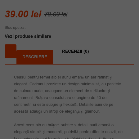
Prețul
Prețul
39.00
lei
79.00
lei
inițial
curent
Stoc epuizat
a
este:
Vezi produse similare
fost:
39.00 lei.
79.00 lei.
RECENZII (0)
DESCRIERE
Ceasul pentru femei alb si auriu emană un aer rafinat și
elegant. Cadranul prezinte un design minimalist, cu penitele
de culoare aurie, adaugand un element de strălucire și
rafinament. Brățara ceasului are o lungime de 40 de
centimetri si este subțire și flexibilă. Detaliile aurii de pe
aceasta adaugă un strop de eleganță și glamour.
Acest ceas alb cu brățară subțire și detalii aurii emană o
eleganță simplă și modernă, potrivită pentru diferite ocazii, de
la evenimente mai formale la întâlniri de zi cu zi. Este o