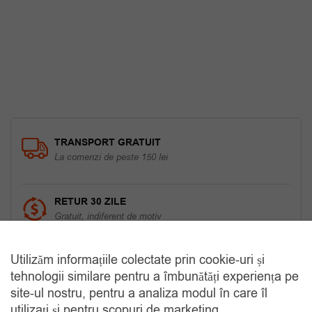
fost:
55.00 lei.
69.00 lei.
TRANSPORT GRATUIT
La comenzi de peste 150 lei
RETUR 30 ZILE
Gratuit, indiferent de motiv
Utilizăm informațiile colectate prin cookie-uri și
COMANDA TELEFONIC
tehnologii similare pentru a îmbunătăți experiența pe
Tel. 0770420114
site-ul nostru, pentru a analiza modul în care îl
utilizați și pentru scopuri de marketing.