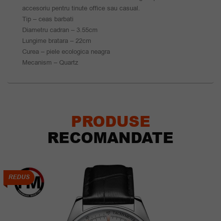
accesoriu pentru tinute office sau casual.
Tip – ceas barbati
Diametru cadran – 3.55cm
Lungime bratara – 22cm
Curea – piele ecologica neagra
Mecanism – Quartz
PRODUSE
RECOMANDATE
REDUS