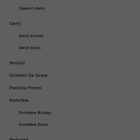
Ceasuri damă
Genți
Genți bărbați
Genți damă
Noutăți
Ochelari De Soare
Pachete Promo
Portofele
Portofele Bărbați
Portofele Damă
Reduceri