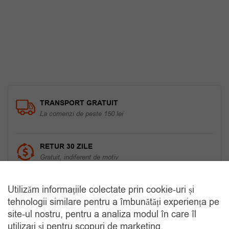
fost:
59.00 lei.
70.00 lei.
TRANSPORT GRATUIT
La comenzi de peste 150 lei
RETUR 30 ZILE
Gratuit, indiferent de motiv
Utilizăm informațiile colectate prin cookie-uri și
COMANDA TELEFONIC
tehnologii similare pentru a îmbunătăți experiența pe
Tel. 0770420114
site-ul nostru, pentru a analiza modul în care îl
utilizați și pentru scopuri de marketing.