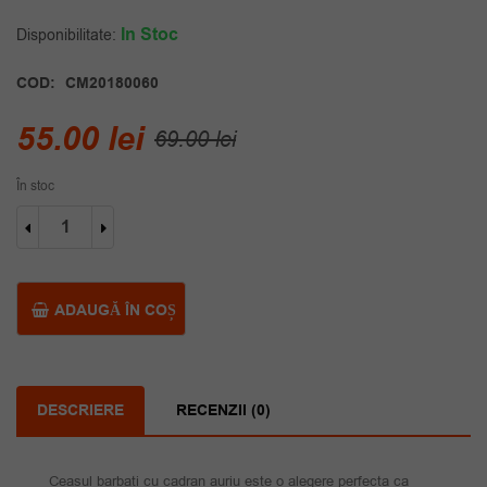
In Stoc
Disponibilitate:
COD:
CM20180060
Prețul
Prețul
55.00
lei
69.00
lei
inițial
curent
În stoc
a
este:
Cantitate
fost:
55.00 lei.
Ceas
barbati
69.00 lei.
cadran
auriu
ADAUGĂ ÎN COȘ
DESCRIERE
RECENZII (0)
Ceasul barbati cu cadran auriu este o alegere perfecta ca