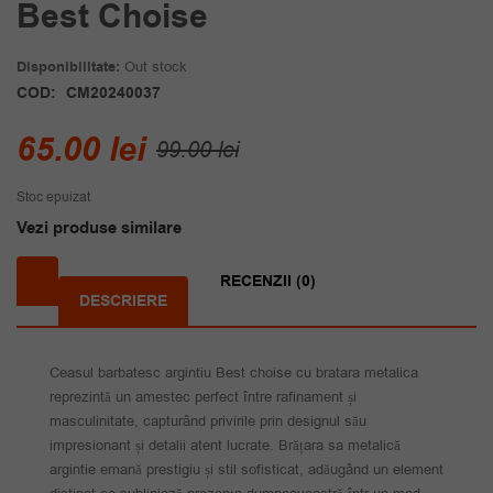
Best Choise
Disponibilitate:
Out stock
COD:
CM20240037
Prețul
Prețul
65.00
lei
99.00
lei
inițial
curent
Stoc epuizat
a
este:
Vezi produse similare
fost:
65.00 lei.
99.00 lei.
RECENZII (0)
DESCRIERE
Ceasul barbatesc argintiu Best choise cu bratara metalica
reprezintă un amestec perfect între rafinament și
masculinitate, capturând privirile prin designul său
impresionant și detalii atent lucrate. Brățara sa metalică
argintie emană prestigiu și stil sofisticat, adăugând un element