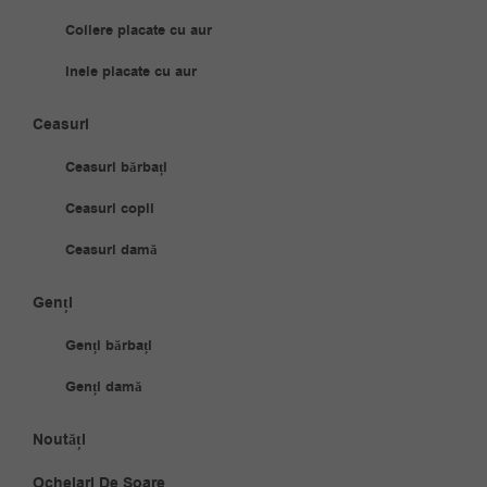
Coliere placate cu aur
Inele placate cu aur
Ceasuri
Ceasuri bărbați
Ceasuri copii
Ceasuri damă
Genți
Genți bărbați
Genți damă
Noutăți
Ochelari De Soare