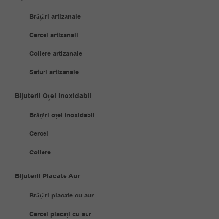
Brățări artizanale
Cercei artizanali
Coliere artizanale
Seturi artizanale
Bijuterii Oțel Inoxidabil
Brățări oțel inoxidabil
Cercei
Coliere
Bijuterii Placate Aur
Brățări placate cu aur
Cercei placați cu aur