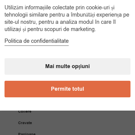
Utilizăm informațiile colectate prin cookie-uri și
RETUR 30 ZILE
tehnologii similare pentru a îmbunătăți experiența pe
Gratuit, indiferent de motiv
site-ul nostru, pentru a analiza modul în care îl
utilizați și pentru scopuri de marketing.
COMANDA TELEFONIC
Politica de confidentialitate
Tel. 0770420114
Mai multe opțiuni
CATEGORII
Permite totul
Accesorii Bărbăți
Brățări
Coliere
Cravate
Papioane