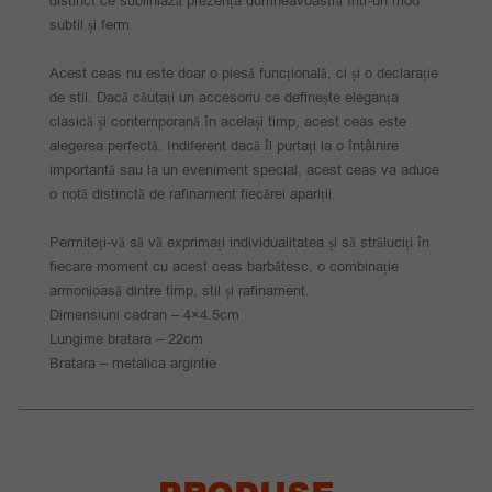
distinct ce subliniază prezența dumneavoastră într-un mod
subtil și ferm.
Acest ceas nu este doar o piesă funcțională, ci și o declarație
de stil. Dacă căutați un accesoriu ce definește eleganța
clasică și contemporană în același timp, acest ceas este
alegerea perfectă. Indiferent dacă îl purtați la o întâlnire
importantă sau la un eveniment special, acest ceas va aduce
o notă distinctă de rafinament fiecărei apariții.
Permiteți-vă să vă exprimați individualitatea și să străluciți în
fiecare moment cu acest ceas barbătesc, o combinație
armonioasă dintre timp, stil și rafinament.
Dimensiuni cadran – 4×4.5cm
Lungime bratara – 22cm
Bratara – metalica argintie