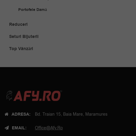
Portofele Damă
Reduceri
Seturi Bijuterii
Top Vânzări
ADRESA:
Bd. Traian 15, Baia Mare, Maramures
EMAIL:
Office@afy.ro