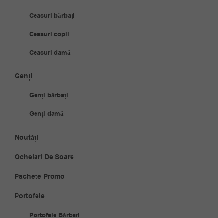
Ceasuri bărbați
Ceasuri copii
Ceasuri damă
Genți
Genți bărbați
Genți damă
Noutăți
Ochelari De Soare
Pachete Promo
Portofele
Portofele Bărbați