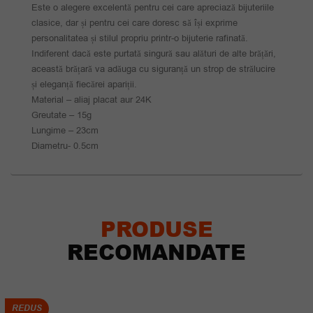
Este o alegere excelentă pentru cei care apreciază bijuteriile
clasice, dar și pentru cei care doresc să își exprime
personalitatea și stilul propriu printr-o bijuterie rafinată.
Indiferent dacă este purtată singură sau alături de alte brățări,
această brățară va adăuga cu siguranță un strop de strălucire
și eleganță fiecărei apariții.
Material – aliaj placat aur 24K
Greutate – 15g
Lungime – 23cm
Diametru- 0.5cm
PRODUSE
RECOMANDATE
REDUS