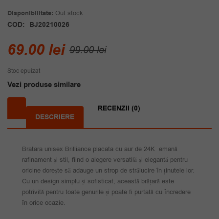
Disponibilitate:
Out stock
COD:
BJ20210026
Prețul
Prețul
69.00
lei
99.00
lei
inițial
curent
Stoc epuizat
a
este:
Vezi produse similare
fost:
69.00 lei.
99.00 lei.
RECENZII (0)
DESCRIERE
Bratara unisex Brilliance placata cu aur de 24K emană
rafinament și stil, fiind o alegere versatilă și elegantă pentru
oricine dorește să adauge un strop de strălucire în ținutele lor.
Cu un design simplu și sofisticat, această brățară este
potrivită pentru toate genurile și poate fi purtată cu încredere
în orice ocazie.