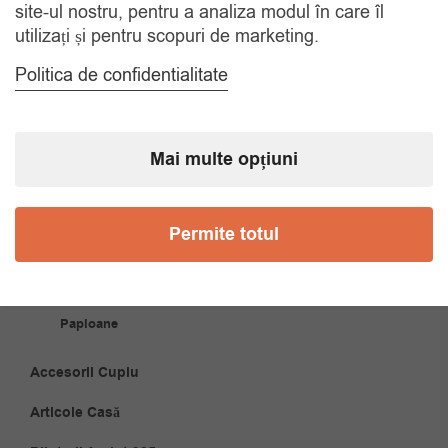
COMANDA TELEFONIC
site-ul nostru, pentru a analiza modul în care îl
Tel. 0770420114
utilizați și pentru scopuri de marketing.
Politica de confidentialitate
CATEGORII
Mai multe opțiuni
Accesorii Bărbăți
Brățări
Permite totul
Coliere
Cravate
Papioane
Accesorii Cuplu
Articole Casă