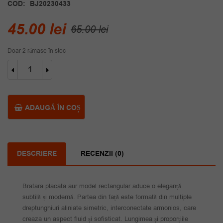
COD:
BJ20230433
Prețul
Prețul
45.00
lei
65.00
lei
inițial
curent
Doar 2 rămase în stoc
a
este:
Cantitate
fost:
45.00 lei.
Bratara
placata
65.00 lei.
aur
model
ADAUGĂ ÎN COȘ
rectangular
DESCRIERE
RECENZII (0)
Bratara placata aur model rectangular aduce o eleganță
subtilă și modernă. Partea din față este formată din multiple
dreptunghiuri aliniate simetric, interconectate armonios, care
creaza un aspect fluid și sofisticat. Lungimea și proporțiile