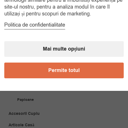
tehnologii similare pentru a îmbunătăți experiența pe
site-ul nostru, pentru a analiza modul în care îl
COMANDA TELEFONIC
utilizați și pentru scopuri de marketing.
Tel. 0770420114
Politica de confidentialitate
CATEGORII
Mai multe opțiuni
Accesorii Bărbăți
Brățări
Permite totul
Coliere
Cravate
Papioane
Accesorii Cuplu
Articole Casă