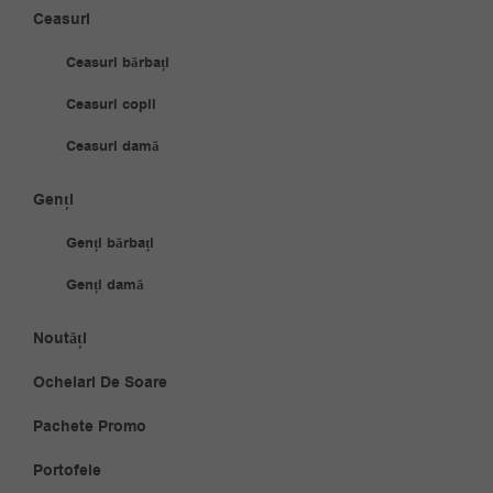
Ceasuri
Ceasuri bărbați
Ceasuri copii
Ceasuri damă
Genți
Genți bărbați
Genți damă
Noutăți
Ochelari De Soare
Pachete Promo
Portofele