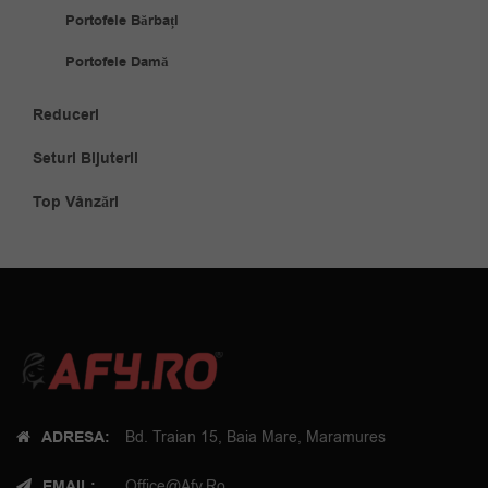
Portofele Bărbați
Portofele Damă
Reduceri
Seturi Bijuterii
Top Vânzări
ADRESA:
Bd. Traian 15, Baia Mare, Maramures
EMAIL:
Office@afy.ro