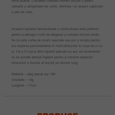
orice ocazie. Cristalele colorate conferă brățării o paletă
vibrantă și atrăgătoare de culori, oferindu-i un aspect captivant
și plin de viață.
Această bijuterie fermecătoare și strălucitoare este perfectă
pentru a adăuga o notă de eleganță și culoare oricărei ținute,
fie că este vorba de ocazii speciale sau pur și simplu pentru
a-ți exprima personalitatea în mod strălucitor în viața de zi cu
zi. Ca și în cazul altor bijuterii placate cu aur, se recomandă
să se acorde atenție îngrijirii pentru a menține aspectul
strălucitor și frumos al brățării pe termen lung.
Material – aliaj placat aur 18K
Greutate – 14g
Lungime – 17cm