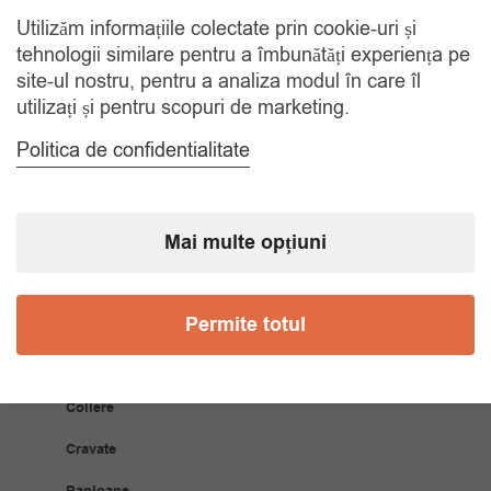
Utilizăm informațiile colectate prin cookie-uri și
RETUR 30 ZILE
tehnologii similare pentru a îmbunătăți experiența pe
Gratuit, indiferent de motiv
site-ul nostru, pentru a analiza modul în care îl
utilizați și pentru scopuri de marketing.
COMANDA TELEFONIC
Politica de confidentialitate
Tel. 0770420114
Mai multe opțiuni
CATEGORII
Permite totul
Accesorii Bărbăți
Brățări
Coliere
Cravate
Papioane