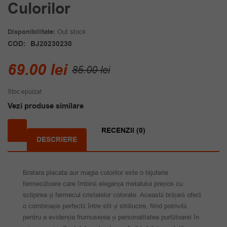
Culorilor
Disponibilitate:
Out stock
COD:
BJ20230230
Prețul
Prețul
69.00
lei
85.00
lei
inițial
curent
Stoc epuizat
a
este:
Vezi produse similare
fost:
69.00 lei.
85.00 lei.
RECENZII (0)
DESCRIERE
Bratara placata aur magia culorilor este o bijuterie
fermecătoare care îmbină eleganța metalului prețios cu
sclipirea și farmecul cristalelor colorate. Această brățară oferă
o combinație perfectă între stil și strălucire, fiind potrivită
pentru a evidenția frumusețea și personalitatea purtătoarei în