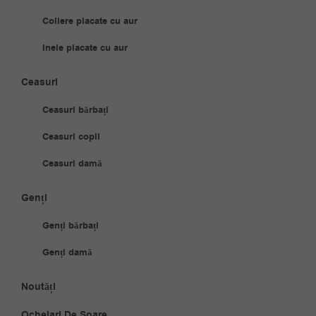
Coliere placate cu aur
Inele placate cu aur
Ceasuri
Ceasuri bărbați
Ceasuri copii
Ceasuri damă
Genți
Genți bărbați
Genți damă
Noutăți
Ochelari De Soare