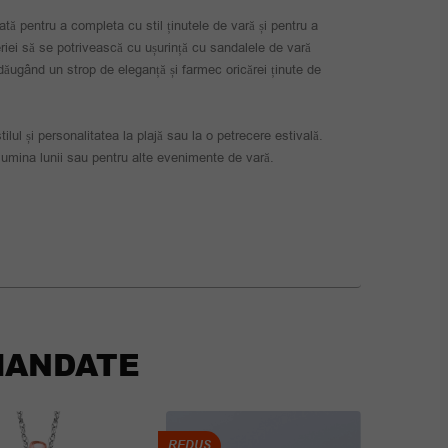
eată pentru a completa cu stil ținutele de vară și pentru a
eriei să se potrivească cu ușurință cu sandalele de vară
 adăugând un strop de eleganță și farmec oricărei ținute de
lul și personalitatea la plajă sau la o petrecere estivală.
lumina lunii sau pentru alte evenimente de vară.
ANDATE
REDUS
REDUS