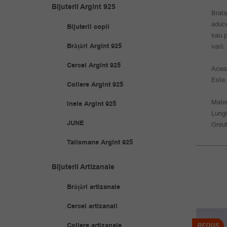
Bijuterii Argint 925
Brata
aduce
Bijuterii copii
sau p
Brățări Argint 925
vară.
Cercei Argint 925
Aceas
Este,
Coliere Argint 925
Mater
Inele Argint 925
Lung
JUNE
Greut
Talismane Argint 925
Bijuterii Artizanale
Brățări artizanale
Cercei artizanali
Coliere artizanale
REDUS
REDUS