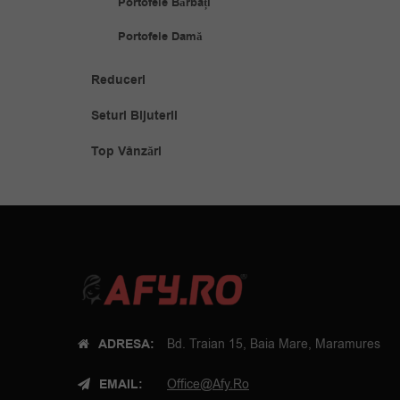
Portofele Bărbați
Portofele Damă
Reduceri
Seturi Bijuterii
Top Vânzări
ADRESA:
Bd. Traian 15, Baia Mare, Maramures
EMAIL:
Office@afy.ro