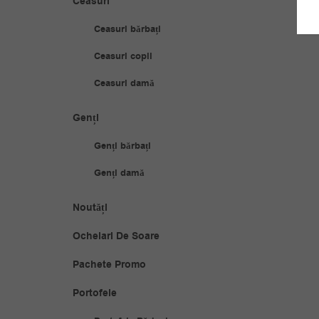
Ceasuri
Ceasuri bărbați
Ceasuri copii
Ceasuri damă
Genți
Genți bărbați
Genți damă
Noutăți
Ochelari De Soare
Pachete Promo
Portofele