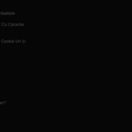
tialitate
r Cu Caracter
e Cookie-Uri Și
ler?