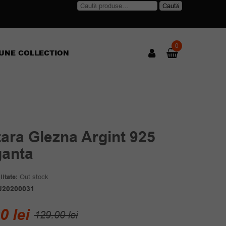
Caută
Caută
după:
0
UNE COLLECTION
ara Glezna Argint 925
ganta
itate:
Out stock
J20200031
Prețul
Prețul
00
lei
129.00
lei