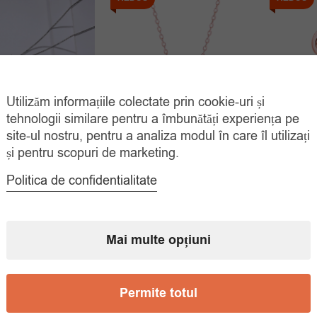
Utilizăm informațiile colectate prin cookie-uri și
tehnologii similare pentru a îmbunătăți experiența pe
isor Argint 925
Lantisor Argint 925 Placat
Colier 
site-ul nostru, pentru a analiza modul în care îl utilizați
dafir Zirconiu
Aur Deosebit
Initi
și pentru scopuri de marketing.
Prețul
Prețul
Prețul
Prețul
00
lei
35.00
lei
75.
Politica de confidentialitate
100.00
lei
112.00
lei
inițial
curent
inițial
curent
ADAUGĂ ÎN
ADAUGĂ ÎN
COȘ
COȘ
a
este:
a
este:
fost:
35.00 lei.
fost:
35.00 lei.
Mai multe opțiuni
100.00 lei.
112.00 lei.
Permite totul