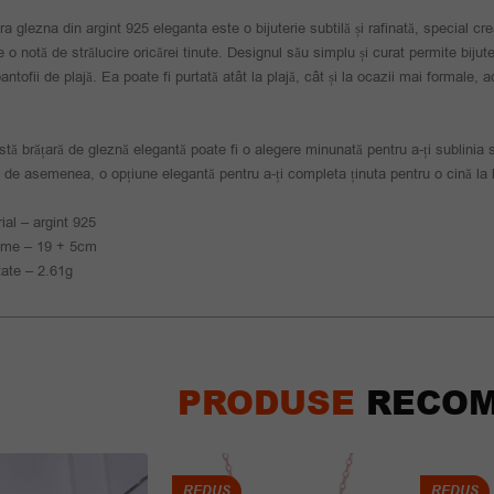
ra glezna din argint 925 eleganta este o bijuterie subtilă și rafinată, special cr
 o notă de strălucire oricărei tinute. Designul său simplu și curat permite bijut
antofii de plajă. Ea poate fi purtată atât la plajă, cât și la ocazii mai formale,
tă brățară de gleznă elegantă poate fi o alegere minunată pentru a-ți sublinia sti
 de asemenea, o opțiune elegantă pentru a-ți completa ținuta pentru o cină la 
ial – argint 925
ime – 19 + 5cm
ate – 2.61g
PRODUSE
RECOM
REDUS
REDUS