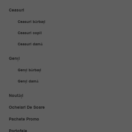
Ceasuri
Ceasuri bărbați
Ceasuri copii
Ceasuri damă
Genți
Genți bărbați
Genți damă
Noutăți
Ochelari De Soare
Pachete Promo
Portofele