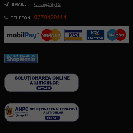
EMAIL:
Office@afy.ro
0770420114
TELEFON: