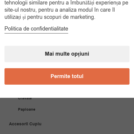
tehnologii similare pentru a îmbunătăți experiența pe
site-ul nostru, pentru a analiza modul în care îl
COMANDA TELEFONIC
utilizați și pentru scopuri de marketing.
Tel. 0770420114
Politica de confidentialitate
CATEGORII
Mai multe opțiuni
Accesorii Bărbăți
Permite totul
Brățări
Coliere
Cravate
Papioane
Accesorii Cuplu