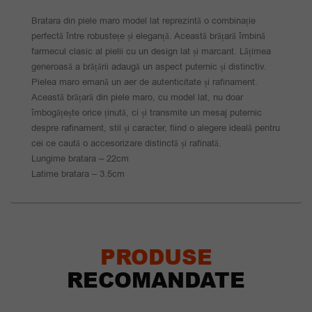
Bratara din piele maro model lat reprezintă o combinație
perfectă între robustețe și eleganță. Această brățară îmbină
farmecul clasic al pielii cu un design lat și marcant. Lățimea
generoasă a brățării adaugă un aspect puternic și distinctiv.
Pielea maro emană un aer de autenticitate și rafinament.
Această brățară din piele maro, cu model lat, nu doar
îmbogățește orice ținută, ci și transmite un mesaj puternic
despre rafinament, stil și caracter, fiind o alegere ideală pentru
cei ce caută o accesorizare distinctă și rafinată.
Lungime bratara – 22cm
Latime bratara – 3.5cm
PRODUSE
RECOMANDATE