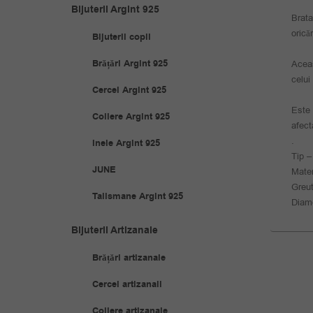
Bijuterii Argint 925
Brata
oricăr
Bijuterii copii
Brățări Argint 925
Aceas
celui
Cercei Argint 925
Este 
Coliere Argint 925
afect
.
Inele Argint 925
Tip –
JUNE
Mater
Greut
Talismane Argint 925
Diam
Bijuterii Artizanale
Brățări artizanale
Cercei artizanali
Coliere artizanale