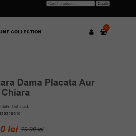
Caută
Caută
după:
0
UNE COLLECTION
tara Dama Placata Aur
 Chiara
itate:
Out stock
J20210010
Prețul
Prețul
00
lei
79.00
lei