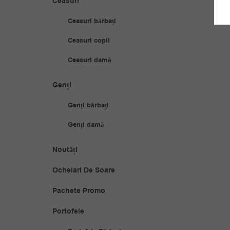
Ceasuri
Ceasuri bărbați
Ceasuri copii
Ceasuri damă
Genți
Genți bărbați
Genți damă
Noutăți
Ochelari De Soare
Pachete Promo
Portofele