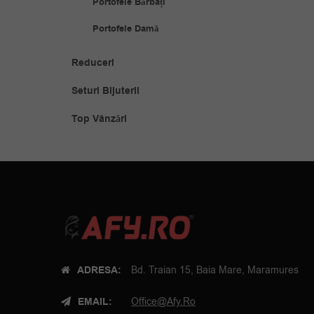
Portofele Bărbați
Portofele Damă
Reduceri
Seturi Bijuterii
Top Vânzări
ADRESA:
Bd. Traian 15, Baia Mare, Maramures
EMAIL:
Office@afy.ro