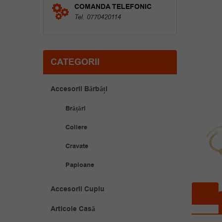
COMANDA TELEFONIC
Tel. 0770420114
CATEGORII
Accesorii Bărbăți
Brățări
Coliere
Cravate
Papioane
Accesorii Cuplu
Articole Casă