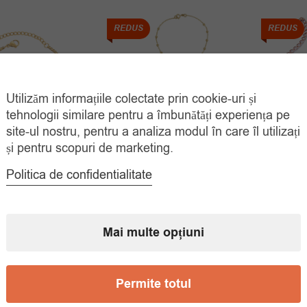
REDUS
REDUS
Utilizăm informațiile colectate prin cookie-uri și
tehnologii similare pentru a îmbunătăți experiența pe
site-ul nostru, pentru a analiza modul în care îl utilizați
și pentru scopuri de marketing.
ară Placată Aur
Bratara Placata Aur Gen
Bratara
Ariana
Rozariu
Politica de confidentialitate
Prețul
Prețul
45.00
lei
45.00
lei
45.
78.00
lei
inițial
curent
ADAUGĂ ÎN
ADAUGĂ ÎN
Mai multe opțiuni
COȘ
COȘ
a
este:
fost:
45.00 lei.
78.00 lei.
Permite totul