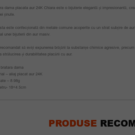
ra dama placata aur 24K Chiara este o bijuterie elegantă și impresionantă, crea
ei ținute.
ta este confecționată din metale comune acoperite cu un strat subțire de aur. 
 al unei bijuterii din aur masiv.
recomandat să eviți expunerea brățării la substanțe chimice agresive, precum
a strălucirea și durabilitatea placării cu aur.
 bratara dama
ial – aliaj placat aur 24K
ate – 8.98g
etru- 18+4.5cm
PRODUSE
RECOM