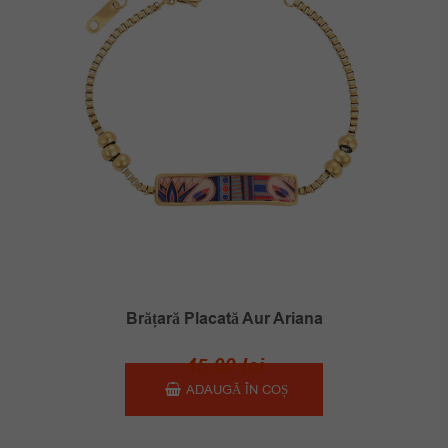
Brățară Placată Aur Ariana
45.00
lei
ADAUGĂ ÎN COȘ