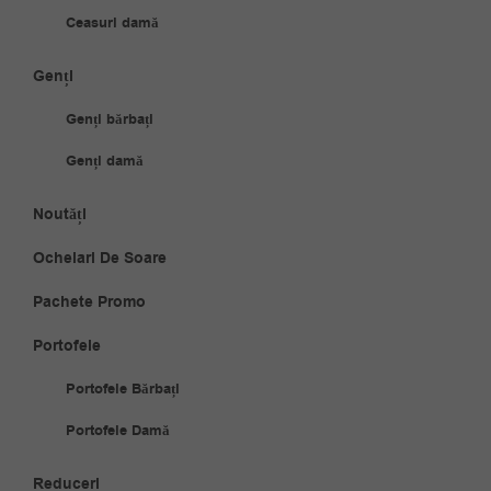
Ceasuri damă
Genți
Genți bărbați
Genți damă
Noutăți
Ochelari De Soare
Pachete Promo
Portofele
Portofele Bărbați
Portofele Damă
Reduceri