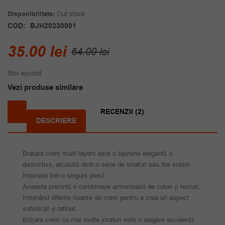
Disponibilitate:
Out stock
COD:
BJH20230001
Prețul
Prețul
35.00
lei
64.00
lei
inițial
curent
Stoc epuizat
a
este:
Vezi produse similare
fost:
35.00 lei.
64.00 lei.
RECENZII (2)
DESCRIERE
Bratara crem multi layers este o bijuterie elegantă și
distinctivă, alcătuită dintr-o serie de straturi sau fire subțiri
îmbinate într-o singură piesă.
Aceasta prezintă o combinație armonioasă de culori și texturi,
îmbinând diferite nuanțe de crem pentru a crea un aspect
sofisticat și rafinat.
Brățara crem cu mai multe straturi este o alegere excelentă