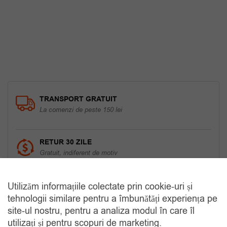
TRANSPORT GRATUIT
La comenzi de peste 150 lei
RETUR 30 ZILE
Gratuit, indiferent de motiv
COMANDA TELEFONIC
Utilizăm informațiile colectate prin cookie-uri și
Tel. 0770420114
tehnologii similare pentru a îmbunătăți experiența pe
site-ul nostru, pentru a analiza modul în care îl
utilizați și pentru scopuri de marketing.