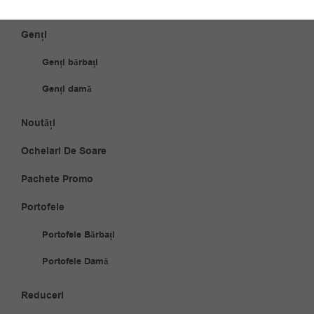
Ceasuri damă
Genți
Genți bărbați
Genți damă
Noutăți
Ochelari De Soare
Pachete Promo
Portofele
Portofele Bărbați
Portofele Damă
Reduceri