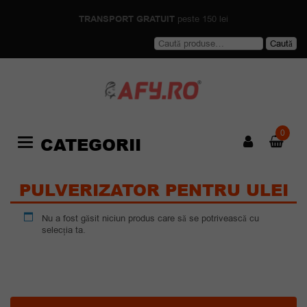
TRANSPORT GRATUIT
peste 150 lei
Caută
Caută
după:
0
CATEGORII
Categories
PULVERIZATOR PENTRU ULEI
Nu a fost găsit niciun produs care să se potrivească cu
selecția ta.