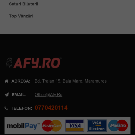
Seturi Bijuterii
Top Vânzări
ADRESA:
Bd. Traian 15, Baia Mare, Maramures
EMAIL:
Office@afy.ro
0770420114
TELEFON: