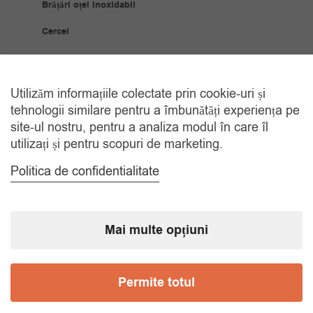
Brățări oțel inoxidabil
Cercei
Coliere
Bijuterii Placate Aur
Utilizăm informațiile colectate prin cookie-uri și
tehnologii similare pentru a îmbunătăți experiența pe
Brățări placate cu aur
site-ul nostru, pentru a analiza modul în care îl
utilizați și pentru scopuri de marketing.
Cercei placați cu aur
Politica de confidentialitate
Coliere placate cu aur
Inele placate cu aur
Mai multe opțiuni
Ceasuri
Ceasuri bărbați
Permite totul
Ceasuri copii