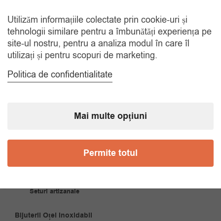
Cercei Argint 925
Utilizăm informațiile colectate prin cookie-uri și
tehnologii similare pentru a îmbunătăți experiența pe
Coliere Argint 925
site-ul nostru, pentru a analiza modul în care îl
utilizați și pentru scopuri de marketing.
Inele Argint 925
Politica de confidentialitate
JUNE
Talismane Argint 925
Mai multe opțiuni
Bijuterii Artizanale
Brățări artizanale
Permite totul
Cercei artizanali
Coliere artizanale
Seturi artizanale
Bijuterii Oțel Inoxidabil