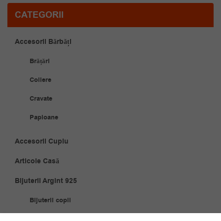
CATEGORII
Accesorii Bărbăți
Brățări
Coliere
Cravate
Papioane
Accesorii Cuplu
Articole Casă
Bijuterii Argint 925
Bijuterii copii
Brățări Argint 925