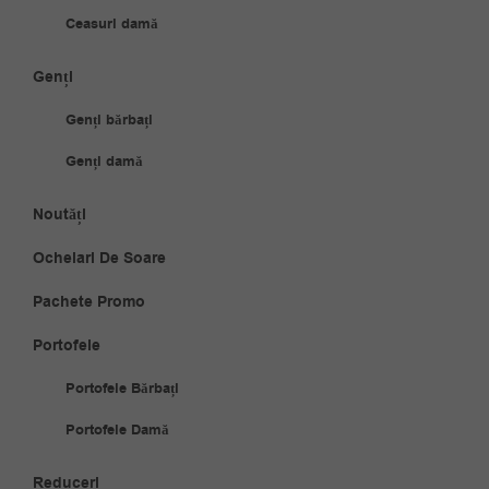
Ceasuri damă
Genți
Genți bărbați
Genți damă
Noutăți
Ochelari De Soare
Pachete Promo
Portofele
Portofele Bărbați
Portofele Damă
Reduceri