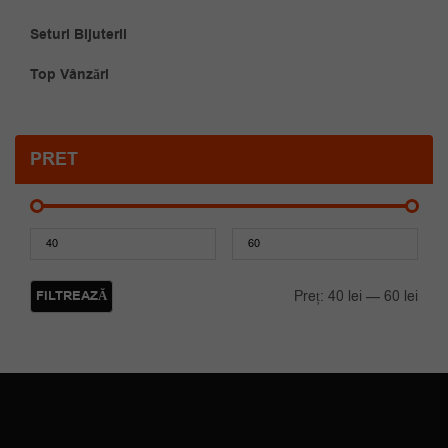
Seturi Bijuterii
Top Vânzări
PRET
Preț
Preț
mini
maxi
FILTREAZĂ
Preț:
40 lei
—
60 lei