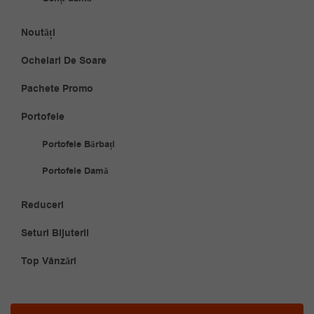
Noutăți
Ochelari De Soare
Pachete Promo
Portofele
Portofele Bărbați
Portofele Damă
Reduceri
Seturi Bijuterii
Top Vânzări