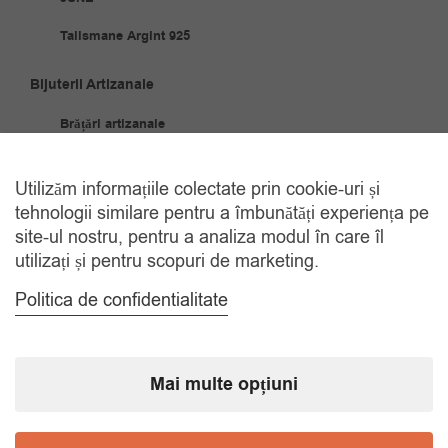
Talismane Argint 925
Bijuterii Artizanale
Brățări artizanale
Cercei artizanali
Utilizăm informațiile colectate prin cookie-uri și
Coliere artizanale
tehnologii similare pentru a îmbunătăți experiența pe
site-ul nostru, pentru a analiza modul în care îl
Seturi artizanale
utilizați și pentru scopuri de marketing.
Bijuterii Oțel Inoxidabil
Politica de confidentialitate
Brățări oțel inoxidabil
Cercei
Mai multe opțiuni
Coliere