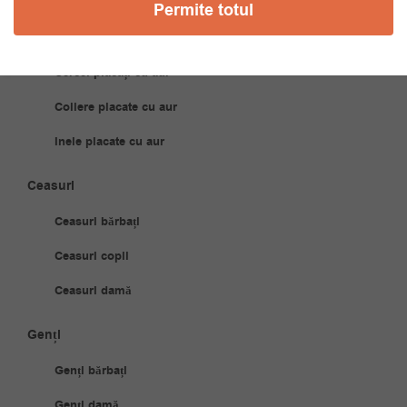
Bijuterii Placate Aur
Permite totul
Brățări placate cu aur
Cercei placați cu aur
Coliere placate cu aur
Inele placate cu aur
Ceasuri
Ceasuri bărbați
Ceasuri copii
Ceasuri damă
Genți
Genți bărbați
Genți damă