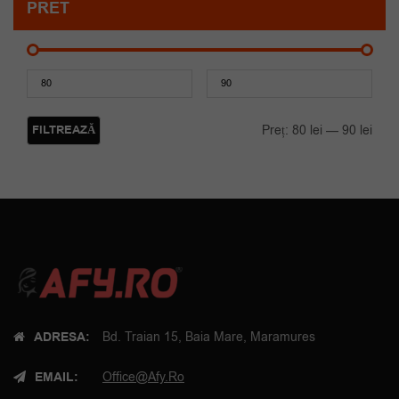
PRET
Preț
Preț
mini
maxi
FILTREAZĂ
Preț:
80 lei
—
90 lei
ADRESA:
Bd. Traian 15, Baia Mare, Maramures
EMAIL:
Office@afy.ro