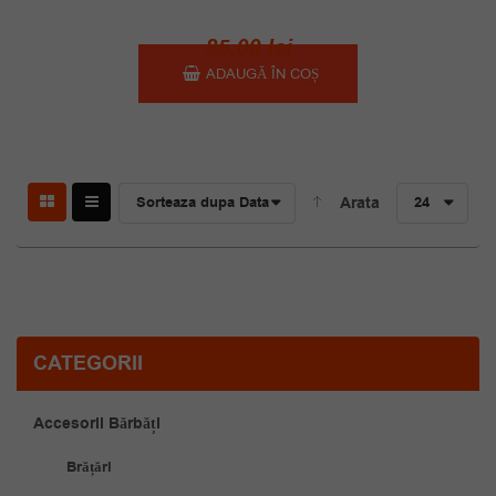
85.00
lei
ADAUGĂ ÎN COȘ
Sorteaza dupa Data
Arata
24
CATEGORII
Accesorii Bărbăți
Brățări