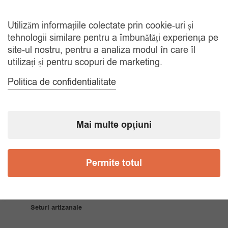
Brățări Argint 925
Utilizăm informațiile colectate prin cookie-uri și
Cercei Argint 925
tehnologii similare pentru a îmbunătăți experiența pe
Coliere Argint 925
site-ul nostru, pentru a analiza modul în care îl
utilizați și pentru scopuri de marketing.
Inele Argint 925
Politica de confidentialitate
JUNE
Talismane Argint 925
Mai multe opțiuni
Bijuterii Artizanale
Brățări artizanale
Permite totul
Cercei artizanali
Coliere artizanale
Seturi artizanale