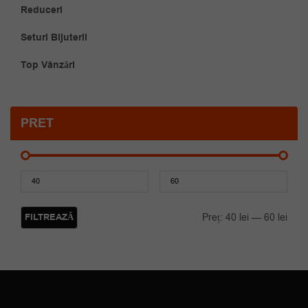
Reduceri
Seturi Bijuterii
Top Vânzări
PRET
Preț
Preț
mini
maxi
FILTREAZĂ
Preț:
40 lei
—
60 lei