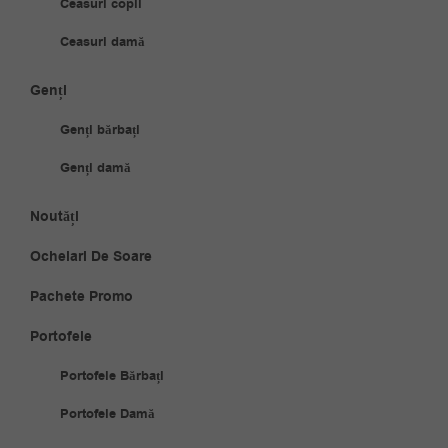
Ceasuri copii
Ceasuri damă
Genți
Genți bărbați
Genți damă
Noutăți
Ochelari De Soare
Pachete Promo
Portofele
Portofele Bărbați
Portofele Damă