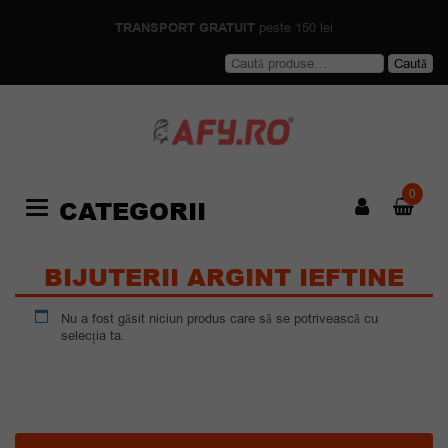
TRANSPORT GRATUIT
peste 150 lei
Caută
Caută
după:
0
CATEGORII
Categories
BIJUTERII ARGINT IEFTINE
Nu a fost găsit niciun produs care să se potrivească cu
selecția ta.