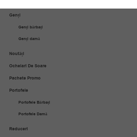
Ceasuri damă
Genți
Genți bărbați
Genți damă
Noutăți
Ochelari De Soare
Pachete Promo
Portofele
Portofele Bărbați
Portofele Damă
Reduceri