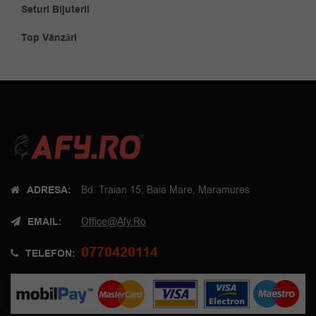
Seturi Bijuterii
Top Vânzări
ADRESA:
Bd. Traian 15, Baia Mare, Maramures
EMAIL:
Office@afy.ro
0770420114
TELEFON: