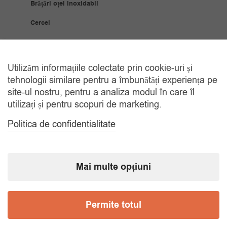
Brățări oțel inoxidabil
Cercei
Coliere
Bijuterii Placate Aur
Utilizăm informațiile colectate prin cookie-uri și
tehnologii similare pentru a îmbunătăți experiența pe
Brățări placate cu aur
site-ul nostru, pentru a analiza modul în care îl
utilizați și pentru scopuri de marketing.
Cercei placați cu aur
Politica de confidentialitate
Coliere placate cu aur
Inele placate cu aur
Mai multe opțiuni
Ceasuri
Ceasuri bărbați
Permite totul
Ceasuri copii